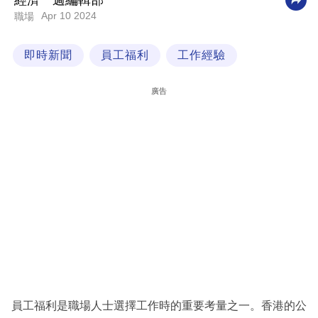
經濟一週編輯部
Apr 10 2024
職場
科
技
即時新聞
員工福利
工作經驗
職
場
廣告
生
活
時
事
專
欄
訂
閱
專
員工福利是職場人士選擇工作時的重要考量之一。香港的公
區