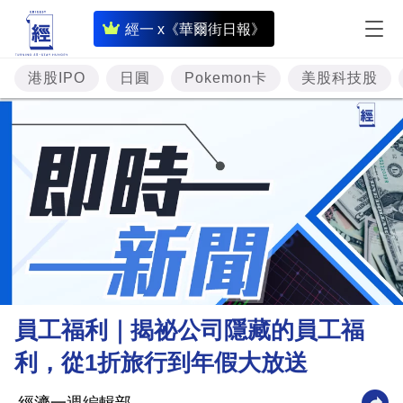
即
經一 x《華爾街日報》
時
財
港股IPO
日圓
Pokemon卡
美股科技股
經
專
題
投
資
樓
市
理
員工福利｜揭祕公司隱藏的員工福
財
利，從1折旅行到年假大放送
商
業