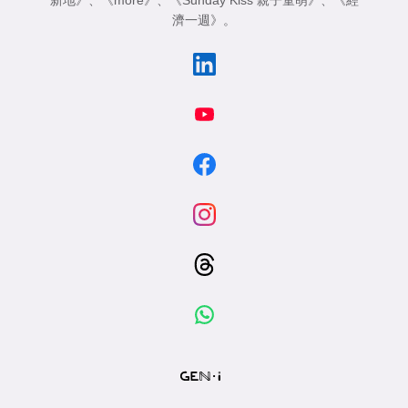
濟一週》
。