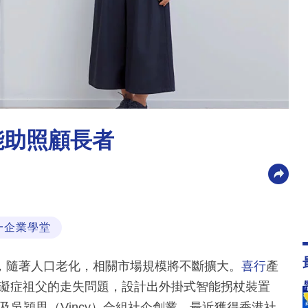
能助照顧長者
一企業學堂
，隨著人口老化，相關市場規模將不斷擴大。
喜行
產
知障礙症祖父的走失問題，設計出外掛式智能拐杖裝置
die）及吳穎思（Vincy）合組社企創業，最近獲得香港社