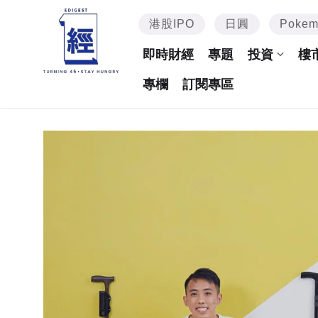
港股IPO
日圓
Poke
即時財經
專題
投資
樓
專欄
訂閱專區