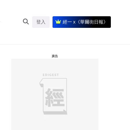
登入
經一 x《華爾街日報》
廣告