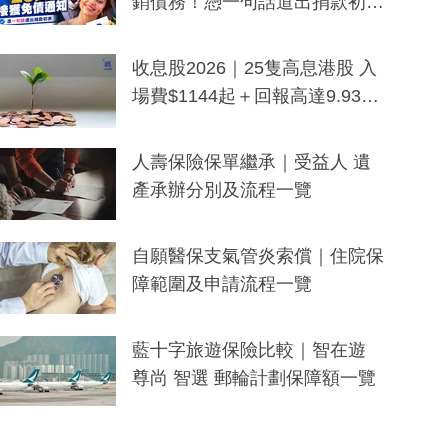
銷債務！憑一句話道出捐款初
衷：加州26萬人接獲免債通知、
一度被誤當詐騙手段
收息股2026｜25隻高息港股 入
場費$1144起＋回報高達9.93
厘！持續更新
人壽保險保單繼承｜受益人 遺
產承辦分別及流程一覽
自願醫保支氣管炎索償｜住院保
障範圍及申請流程一覽
藍十字旅遊保險比較｜智在遊
尊尚 智選 郵輪計劃保障額一覽