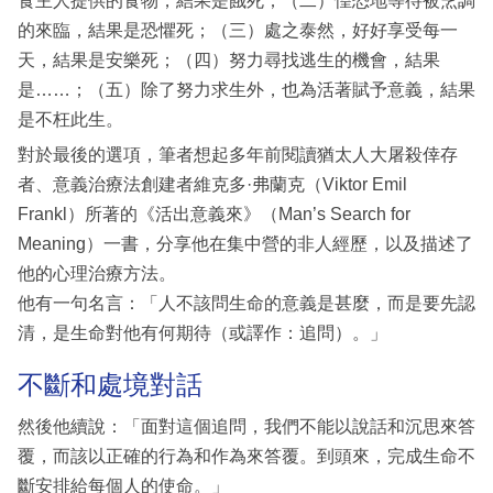
食主人提供的食物，結果是餓死；（二）惶恐地等待被烹調
的來臨，結果是恐懼死；（三）處之泰然，好好享受每一
天，結果是安樂死；（四）努力尋找逃生的機會，結果
是……；（五）除了努力求生外，也為活著賦予意義，結果
是不枉此生。
對於最後的選項，筆者想起多年前閱讀猶太人大屠殺倖存
者、意義治療法創建者維克多·弗蘭克（Viktor Emil
Frankl）所著的《活出意義來》（Man’s Search for
Meaning）一書，分享他在集中營的非人經歷，以及描述了
他的心理治療方法。
他有一句名言：「人不該問生命的意義是甚麼，而是要先認
清，是生命對他有何期待（或譯作：追問）。」
不斷和處境對話
然後他續說：「面對這個追問，我們不能以說話和沉思來答
覆，而該以正確的行為和作為來答覆。到頭來，完成生命不
斷安排給每個人的使命。」