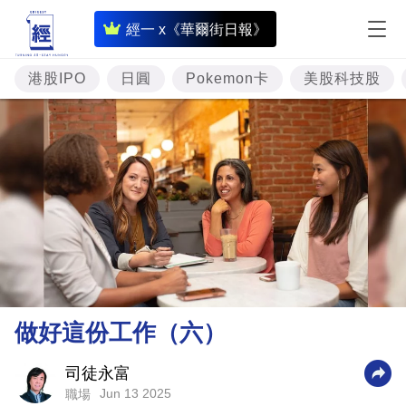
即
經一 x《華爾街日報》
時
財
港股IPO
日圓
Pokemon卡
美股科技股
經
專
題
投
資
樓
市
理
做好這份工作（六）
財
商
司徒永富
Jun 13 2025
職場
業