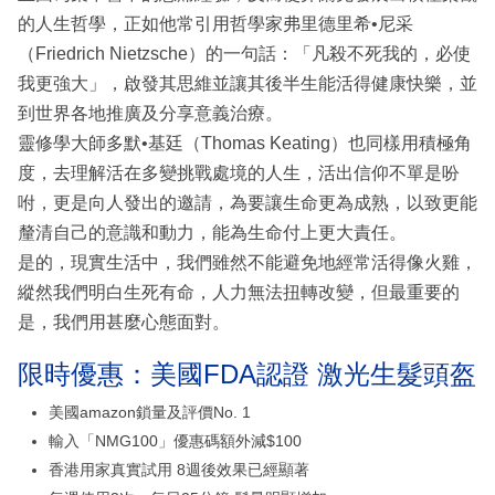
的人生哲學，正如他常引用哲學家弗里德里希•尼采
（Friedrich Nietzsche）的一句話：「凡殺不死我的，必使
我更強大」，啟發其思維並讓其後半生能活得健康快樂，並
到世界各地推廣及分享意義治療。
靈修學大師多默•基廷（Thomas Keating）也同樣用積極角
度，去理解活在多變挑戰處境的人生，活出信仰不單是吩
咐，更是向人發出的邀請，為要讓生命更為成熟，以致更能
釐清自己的意識和動力，能為生命付上更大責任。
是的，現實生活中，我們雖然不能避免地經常活得像火雞，
縱然我們明白生死有命，人力無法扭轉改變，但最重要的
是，我們用甚麼心態面對。
限時優惠：美國FDA認證 激光生髮頭盔
美國amazon鎖量及評價No. 1
輸入「NMG100」優惠碼額外減$100
香港用家真實試用 8週後效果已經顯著