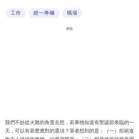
科
工作
經一專欄
職場
技
職
廣告
場
生
活
時
事
專
欄
訂
閱
我們不妨從火雞的角度去想，若果牠知道有聖誕節來臨的一
專
天，可以有甚麼應對的選項？筆者想到的是：（一）拒絕進
區