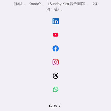
新地》
、
《more》
、
《Sunday Kiss 親子童萌》
、
《經
濟一週》
。