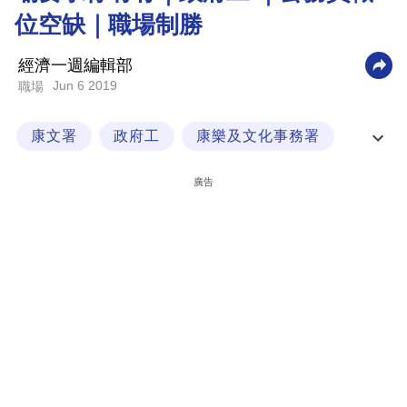
位空缺｜職場制勝
科
技
經濟一週編輯部
職
Jun 6 2019
職場
場
康文署
政府工
康樂及文化事務署
生
活
公務員職位空缺
廣告
時
事
專
欄
訂
閱
專
區