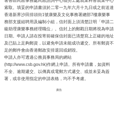
署各區民政事務處民政諮詢中心或勞工處就業科各就業中心
索取。填妥的申請書須於二零一九年六月十九日或之前送達
香港新界沙田排頭街1號康樂及文化事務署總部7樓康樂事
務部支援組聘用及編制小組，信封面上須清楚註明「申請二
級助理康樂事務經理職位」。信封上的郵戳日期將視為申請
日期。申請人請在投寄前確保信封面已清楚寫上正確的地址
及已貼上足夠郵資，以避免申請未能成功遞交。所有郵資不
足的郵件會由香港郵政安排退回或銷毀。
申請人亦可透過公務員事務局的網站
(http://www.csb.gov.hk)作網上申請。所有申請書，如資料
不全、逾期遞交、以傳真或電郵方式遞交、或並未妥為簽
署，或非使用指定的申請表格，均不予考慮。
廣告