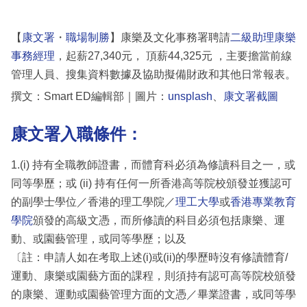
【
康文署
・
職場制勝
】康樂及文化事務署聘請
二級助理康樂
事務經理
，起薪27,340元， 頂薪44,325元 ，主要擔當前線
管理人員、搜集資料數據及協助擬備財政和其他日常報表。
撰文：Smart ED編輯部｜圖片：
unsplash
、
康文署截圖
康文署入職條件：
1.(i) 持有全職教師證書，而體育科必須為修讀科目之一，或
同等學歷；或 (ii) 持有任何一所香港高等院校頒發並獲認可
的副學士學位／香港的理工學院／
理工大學
或
香港專業教育
學院
頒發的高級文憑，而所修讀的科目必須包括康樂、運
動、或園藝管理，或同等學歷；以及
〔註：申請人如在考取上述(i)或(ii)的學歷時沒有修讀體育/
運動、康樂或園藝方面的課程，則須持有認可高等院校頒發
的康樂、運動或園藝管理方面的文憑／畢業證書，或同等學