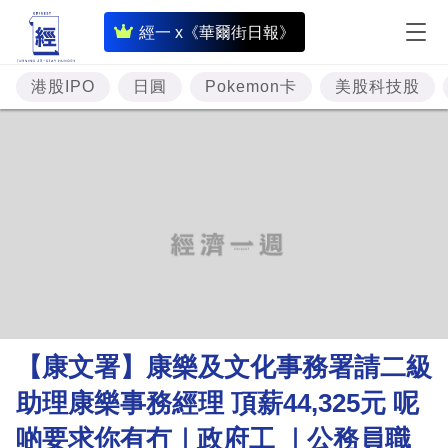
即
經一 x《華爾街日報》
時
財
港股IPO
日圓
Pokemon卡
美股科技股
經
專
題
投
資
樓
市
理
【康文署】康樂及文化事務署請二級
財
助理康樂事務經理 頂薪44,325元 呢
商
啲要求你有冇｜政府工 ｜公務員職
業