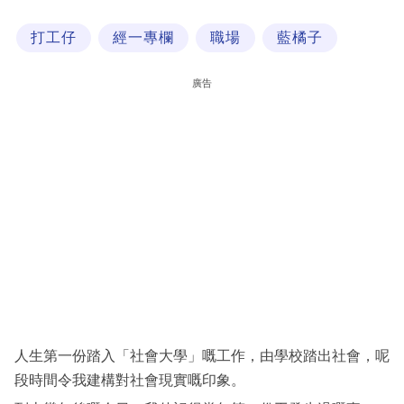
科
打工仔
經一專欄
職場
藍橘子
技
職
廣告
場
生
活
時
事
專
欄
訂
閱
人生第一份踏入「社會大學」嘅工作，由學校踏出社會，呢
專
段時間令我建構對社會現實嘅印象。
區