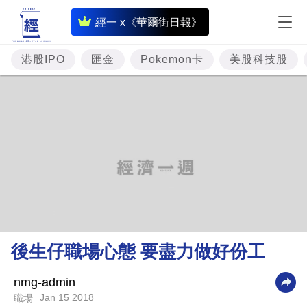
即
經一 x《華爾街日報》
時
財
港股IPO
匯金
Pokemon卡
美股科技股
經
專
題
投
資
樓
市
理
後生仔職場心態 要盡力做好份工
財
商
nmg-admin
Jan 15 2018
職場
業