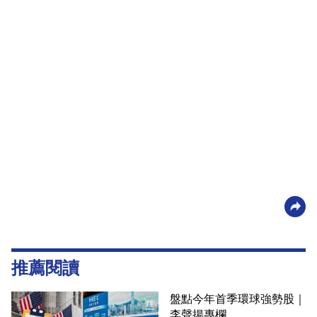
推薦閱讀
盤點今年首季環球強勢股｜
李聲揚專欄