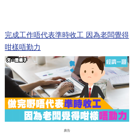
完成工作唔代表準時收工 因為老闆覺得
咁樣唔勤力
廣告