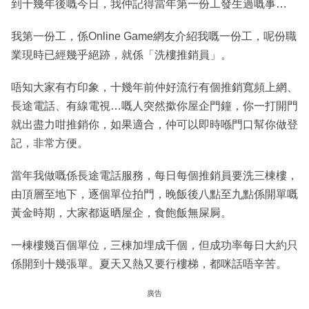
到十幾年後嘅今日，我仲記得當年第一份工發生過嘅事…
我第一份工，係Online Game網友介紹我嘅一份工，呢份職
業現時已經幾乎絕跡，就係「洗樓推銷員」。
唔知大家有冇印象，十幾年前仲好流行有個推銷寬頻上網、
長途電話、有線電視…嘅人突然撳你屋企門鐘，你一打開門
就出盡力咁推銷你，如果適合，仲可以即時喺門口幫你做登
記，非常方便。
當年我做嘅係長途電話服務，每日每個推銷員要洗三棟樓，
由頂層至地下，逐個單位拍門，晚飯後八點至九點係開單嘅
黃金時期，大家都返晒屋企，食飽飯無屎屙。
一棟樓幾百個單位，三棟加埋成千個，但成功率每日大約只
係開到十幾張單。夏天又熱又要行樓梯，都咪話唔辛苦。
廣告