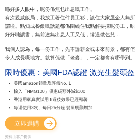
喺好多人眼中，呢份係無乜出息嘅工作。
有次親戚飯局，我放工著住件員工衫，諗住大家屋企人無所
謂啦。點知成餐飯嘅話題都係圍繞住我點解要揀呢份工，唔
好好哋讀書，無前途無出息人工又低，慘過做乞兒…
我個人認為，每一份工作，先不論薪金或未來前景，都有佢
令人成長嘅地方。就算係做「老麥」，一定都會有嘢學到。
限時優惠：美國FDA認證 激光生髮頭盔
美國amazon鎖量及評價No. 1
輸入「NMG100」優惠碼額外減$100
香港用家真實試用 8週後效果已經顯著
每週使用3次、每日25分鐘 髮量明顯增加
立即選購
資料由客戶提供