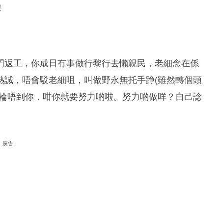
！
門返工，你成日冇事做行黎行去懶親民，老細念在係
熱誠，唔會駁老細咀，叫做野永無托手踭(雖然轉個頭
終輪唔到你，咁你就要努力啲啦。努力啲做咩？自己諗
廣告