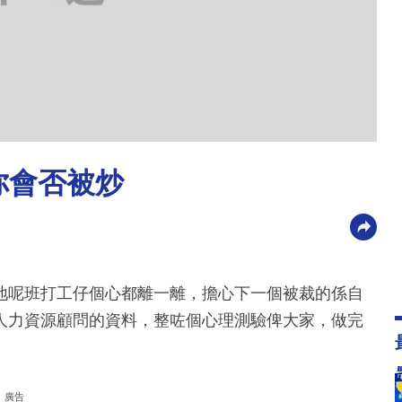
你會否被炒
地呢班打工仔個心都離一離，擔心下一個被裁的係自
人力資源顧問的資料，整咗個心理測驗俾大家，做完
廣告