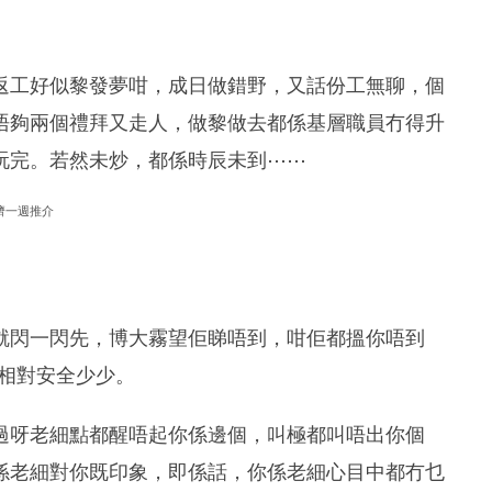
返工好似黎發夢咁，成日做錯野，又話份工無聊，個
唔夠兩個禮拜又走人，做黎做去都係基層職員冇得升
玩完。若然未炒，都係時辰未到⋯⋯
濟一週推介
就閃一閃先，博大霧望佢睇唔到，咁佢都搵你唔到
，相對安全少少。
過呀老細點都醒唔起你係邊個，叫極都叫唔出你個
係老細對你既印象，即係話，你係老細心目中都冇乜