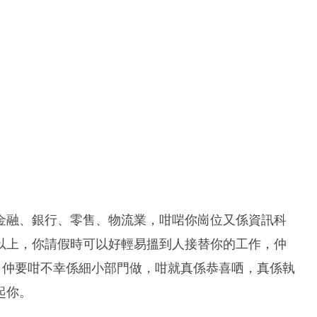
金融、銀行、零售、物流業，咁啱你崗位又係資訊科
以上，你請假時可以好輕易搵到人接替你的工作，仲
，仲要咁不幸係細小部門做，咁就真係恭喜哂，真係執
起你。