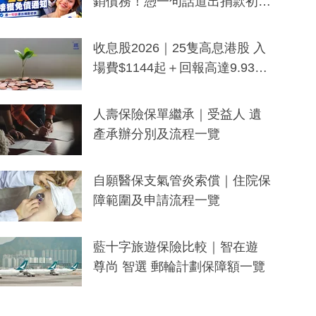
銷債務！憑一句話道出捐款初
衷：加州26萬人接獲免債通知、
一度被誤當詐騙手段
收息股2026｜25隻高息港股 入
場費$1144起＋回報高達9.93
厘！持續更新
人壽保險保單繼承｜受益人 遺
產承辦分別及流程一覽
自願醫保支氣管炎索償｜住院保
障範圍及申請流程一覽
藍十字旅遊保險比較｜智在遊
尊尚 智選 郵輪計劃保障額一覽