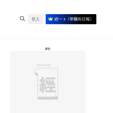
登入
經一 x《華爾街日報》
廣告