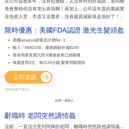
在公司這麼多年，沒有犯過錯，又沒有特別好成績，老闆難
免會覺得你沒有突出表現啊！再加上…公司這年度的業績實
在強差人意，市道又這麼差，沒有裁員減薪算是很好了！」
限時優惠：美國FDA認證 激光生髮頭盔
美國amazon鎖量及評價No. 1
輸入「NMG100」優惠碼額外減$100
香港用家真實試用 8週後效果已經顯著
每週使用3次、每日25分鐘 髮量明顯增加
立即選購
資料由客戶提供
經濟一週推介
辭職時 老闆突然講情義
沒錯，一直沒注意到阿輝的老闆，離職時突然跟他講情義…