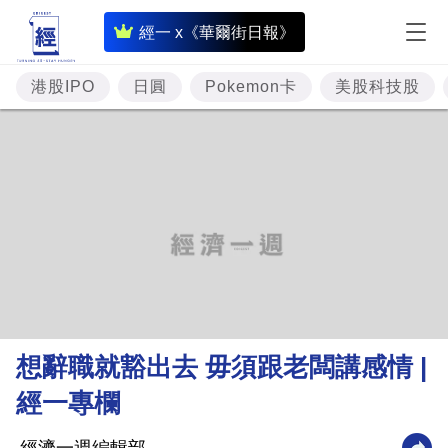
即
經一 x《華爾街日報》
時
財
港股IPO
日圓
Pokemon卡
美股科技股
經
專
題
投
資
樓
市
理
想辭職就豁出去 毋須跟老闆講感情 |
財
經一專欄
商
業