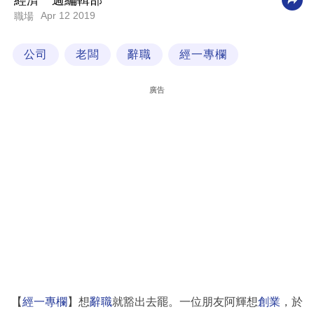
經濟一週編輯部
Apr 12 2019
職場
科
技
公司
老闆
辭職
經一專欄
職
場
廣告
生
活
時
事
專
欄
訂
閱
專
【
經一專欄
】想
辭職
就豁出去罷。一位朋友阿輝想
創業
，於
區