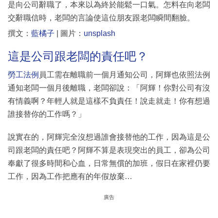
是向公司辭職了，本來以為終於能鬆一口氣。怎料在向老闆
交辭職信時，老闆的言論使這位朋友跟老闆瞬間翻臉。
撰文：
藍橘子
| 圖片：
unsplash
這是公司跟老闆的責任吧？
勞工法例
員工需在離職前一個月通知公司，阿輝也依照法例
通知老闆一個月後離職，老闆卻說：「阿輝！你對公司有沒
有情義啊？年輕人就是這樣不負責任！說走就走！你有想過
誰接替你的工作嗎？」
說實在的，阿輝完全沒想過誰會接替他的工作，因為這是公
司跟老闆的責任吧？阿輝不算是表現突出的員工，卻為公司
奉獻了很多時間和心血，日常無償的加班，假日在家裡仍要
工作，因為工作把應有的年假放棄…
廣告