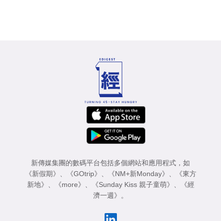
新傳媒集團的數碼平台包括多個網站和應用程式，如
《新假期》
、
《GOtrip》
、
《NM+新Monday》
、
《東方
新地》
、
《more》
、
《Sunday Kiss 親子童萌》
、
《經
濟一週》
。