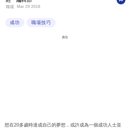
經一編輯部
Mar 29 2018
職場
科
技
成功
職場技巧
職
場
廣告
生
活
時
事
專
欄
訂
閱
專
想在20多歲時達成自己的夢想，或許成為一個成功人士並
區