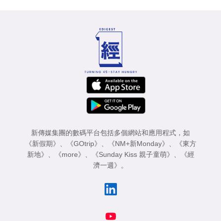
新傳媒集團的數碼平台包括多個網站和應用程式，如
《新假期》
、
《GOtrip》
、
《NM+新Monday》
、
《東方
新地》
、
《more》
、
《Sunday Kiss 親子童萌》
、
《經
濟一週》
。