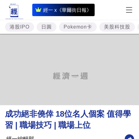
即
經一 x《華爾街日報》
時
財
港股IPO
日圓
Pokemon卡
美股科技股
經
專
題
投
資
樓
市
理
成功絕非僥倖 18位名人個案 值得學
財
習 | 職場技巧 | 職場上位
商
業