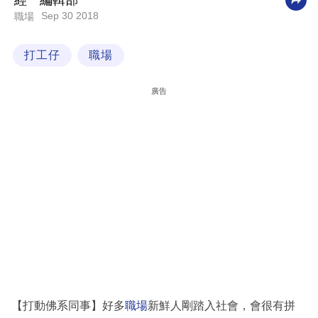
經一編輯部
Sep 30 2018
職場
科
技
打工仔
職場
職
場
廣告
生
活
時
事
專
欄
訂
閱
專
【打動佛系同事】好多
職場
新鮮人剛踏入社會，會很有拼
區