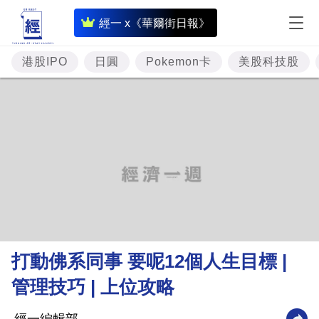
即
經一 x《華爾街日報》
時
財
港股IPO
日圓
Pokemon卡
美股科技股
經
專
題
投
資
樓
市
理
打動佛系同事 要呢12個人生目標 |
財
管理技巧 | 上位攻略
商
業