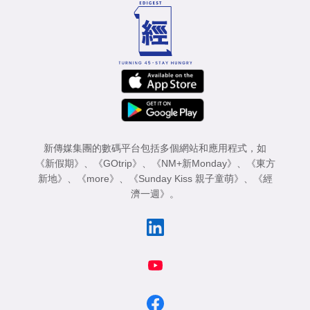
新傳媒集團的數碼平台包括多個網站和應用程式，如
《新假期》
、
《GOtrip》
、
《NM+新Monday》
、
《東方
新地》
、
《more》
、
《Sunday Kiss 親子童萌》
、
《經
濟一週》
。