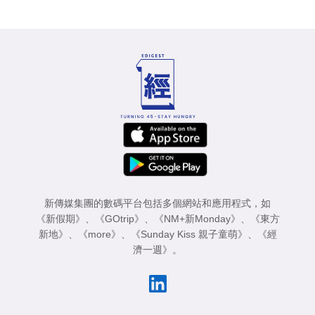
新傳媒集團的數碼平台包括多個網站和應用程式，如
《新假期》
、
《GOtrip》
、
《NM+新Monday》
、
《東方
新地》
、
《more》
、
《Sunday Kiss 親子童萌》
、
《經
濟一週》
。