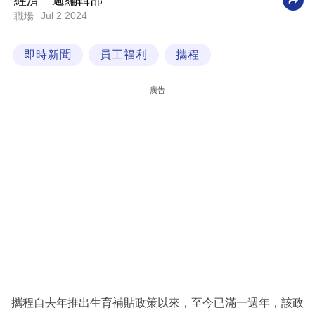
經濟一週編輯部
Jul 2 2024
職場
科
技
即時新聞
員工福利
攜程
職
場
廣告
生
活
時
事
專
欄
訂
閱
專
攜程自去年推出生育補貼政策以來，至今已滿一週年，該政
區