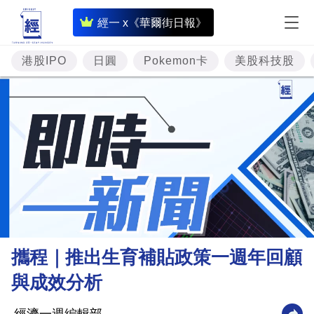
即
經一 x《華爾街日報》
時
財
港股IPO
日圓
Pokemon卡
美股科技股
經
專
題
投
資
樓
市
理
攜程｜推出生育補貼政策一週年回顧
財
與成效分析
商
業