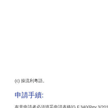
(c) 操流利粵語。
申請手續:
有意申請者必須填妥申請表格[G.F.340(Rev.