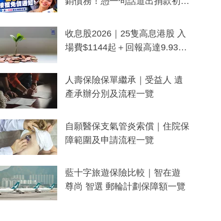
銷債務！憑一句話道出捐款初
衷：加州26萬人接獲免債通知、
一度被誤當詐騙手段
收息股2026｜25隻高息港股 入
場費$1144起＋回報高達9.93
厘！持續更新
人壽保險保單繼承｜受益人 遺
產承辦分別及流程一覽
自願醫保支氣管炎索償｜住院保
障範圍及申請流程一覽
藍十字旅遊保險比較｜智在遊
尊尚 智選 郵輪計劃保障額一覽