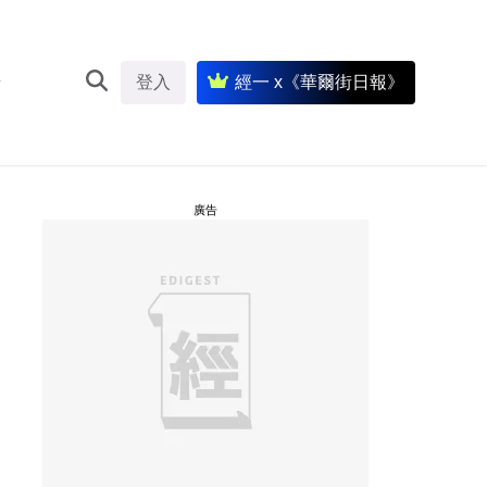
登入
經一 x《華爾街日報》
廣告