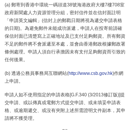
(a) 郵寄到香港中環統一碼頭道38號海港政府大樓7樓708室
政府新聞處人力資源管理分組，密封信件並在信封面註明
「申請英文編輯」(信封上的郵戳日期將視為遞交申請表格
的日期)。為避免郵件未能成功派遞，申請人在投寄前請確
保信封面已清楚寫上正確地址及已支付足夠郵資。所有郵資
不足的郵件將不會派遞至本處，並會由香港郵政根據郵政署
條例處理。申請人須自行承擔因未有支付足夠郵資而引致的
任何後果。
(b) 透過公務員事務局互聯網站(
http://www.csb.gov.hk
)作網
上申請。
申請人如不使用指定的申請表格[G.F.340 (3/2013修訂版)]提
交申請、或以傳真或電郵方式提交申請、或未填妥申請表
格、或逾期遞交、或沒有夾附上述所需證明文件副本，其申
請將不獲受理。