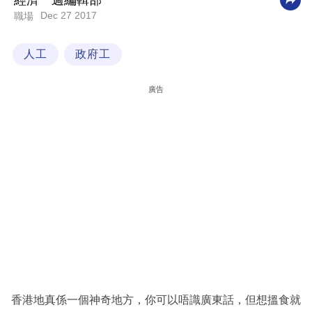
經濟一週編輯部
Dec 27 2017
職場
科
技
人工
政府工
職
場
廣告
生
活
時
事
專
欄
訂
閱
專
香港地真係一個神奇地方，你可以唔識廣東話，但想搵食就
區