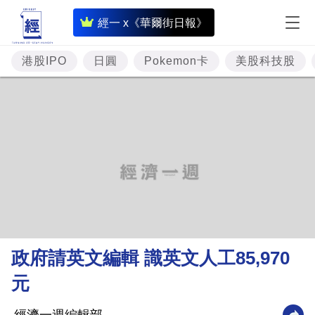
即
經一 x《華爾街日報》
時
財
港股IPO
日圓
Pokemon卡
美股科技股
經
專
題
投
資
樓
市
理
政府請英文編輯 識英文人工85,970
財
元
商
業