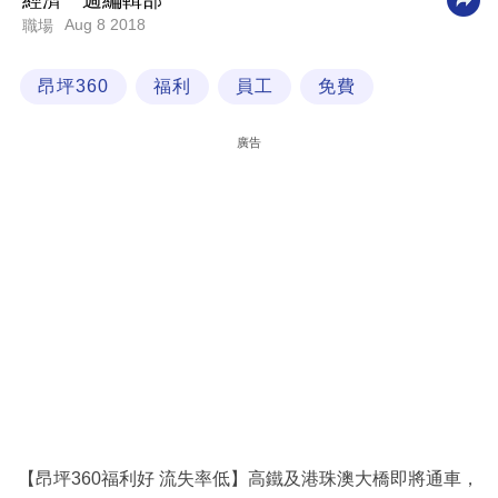
經濟一週編輯部
Aug 8 2018
職場
科
技
昂坪360
福利
員工
免費
職
場
廣告
生
活
時
事
專
欄
訂
閱
專
【昂坪360福利好 流失率低】高鐵及港珠澳大橋即將通車，
區