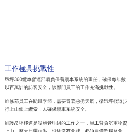
工作極具挑戰性
昂坪360纜車營運部肩負保養纜車系統的重任，確保每年數
以百萬計的訪客安全，該部門員工的工作充滿挑戰性。
維修部員工在颱風季節，需要冒著惡劣天氣，循昂坪棧道步
行上山鎖上纜索，以確保纜車系統安全。
維護昂坪棧道是設施管理組的工作之一，員工背負沉重物資
上山，整天日曬雨淋，沿途沒有食肆，必須自備乾糧及食