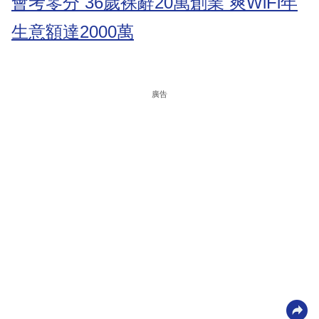
會考零分 36歲裸辭20萬創業 爽WiFi年
生意額達2000萬
廣告