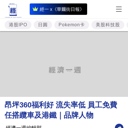
即
經一 x《華爾街日報》
時
財
港股IPO
日圓
Pokemon卡
美股科技股
經
專
題
投
資
樓
市
理
昂坪360福利好 流失率低 員工免費
財
任搭纜車及港鐵｜品牌人物
商
業