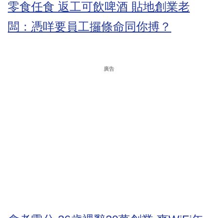
零食任食 返工可飲啤酒 貼地創業老
闆：憑咩要員工攞條命同你搏？
廣告