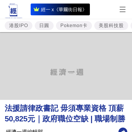
即
經一 x《華爾街日報》
時
財
港股IPO
日圓
Pokemon卡
美股科技股
經
專
題
投
資
樓
市
理
法援請律政書記 毋須專業資格 頂薪
財
50,825元｜政府職位空缺 | 職場制勝
商
業