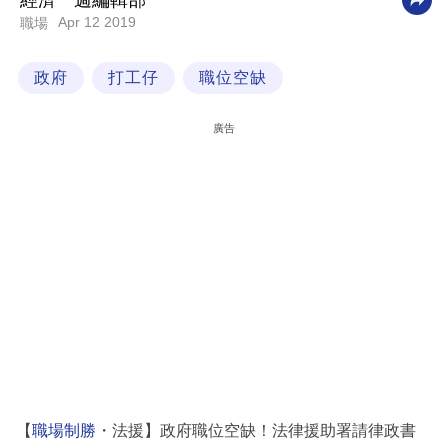
經濟一週編輯部
Apr 12 2019
職場
科
技
政府
打工仔
職位空缺
職
場
廣告
生
活
時
事
專
欄
訂
閱
專
【
職場制勝
・法援】政府職位空缺！法律援助署請律政書
區