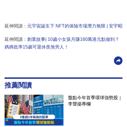
延伸閱讀：
元宇宙誕生下 NFT的保險市場潛力無限 | 安宇昭
延伸閱讀：
創業故事| 10歲小女孩月賺160萬港元點做到？
媽媽批準15歲可退休羨煞旁人！
推薦閱讀
盤點今年首季環球強勢股｜
李聲揚專欄