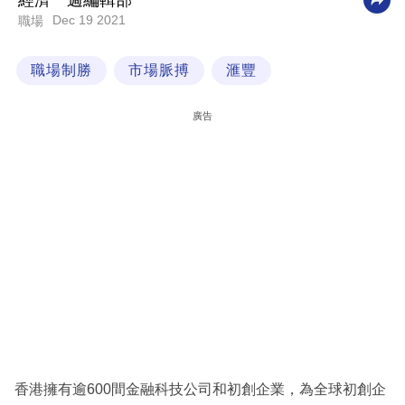
經濟一週編輯部
Dec 19 2021
職場
科
技
職場制勝
市場脈搏
滙豐
職
場
廣告
生
活
時
事
專
欄
訂
閱
專
香港擁有逾600間金融科技公司和初創企業，為全球初創企
區