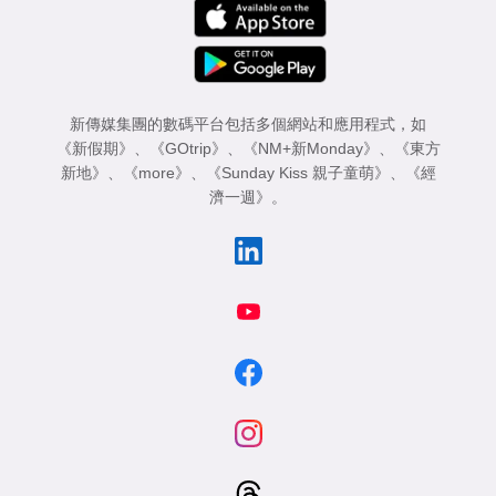
新傳媒集團的數碼平台包括多個網站和應用程式，如
《新假期》
、
《GOtrip》
、
《NM+新Monday》
、
《東方
新地》
、
《more》
、
《Sunday Kiss 親子童萌》
、
《經
濟一週》
。