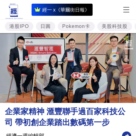
即
經一 x《華爾街日報》
時
財
港股IPO
日圓
Pokemon卡
美股科技股
經
專
題
投
資
樓
市
理
企業家精神 滙豐聯手過百家科技公
財
司 帶初創企業踏出數碼第一步
商
業