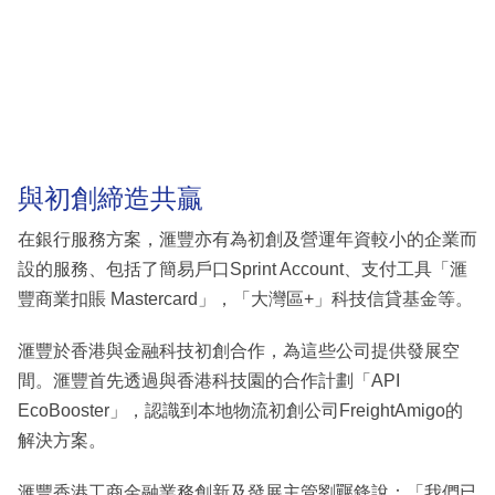
與初創締造共贏
在銀行服務方案，滙豐亦有為初創及營運年資較小的企業而
設的服務、包括了簡易戶口Sprint Account、支付工具「滙
豐商業扣賬 Mastercard」，「大灣區+」科技信貸基金等。
滙豐於香港與金融科技初創合作，為這些公司提供發展空
間。滙豐首先透過與香港科技園的合作計劃「API
EcoBooster」，認識到本地物流初創公司FreightAmigo的
解決方案。
滙豐香港工商金融業務創新及發展主管劉囅鋒說：「我們已