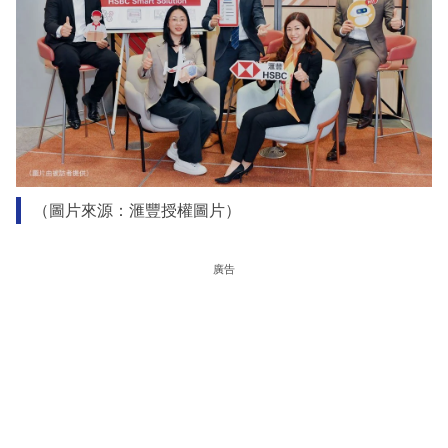
（圖片來源：滙豐授權圖片）
廣告