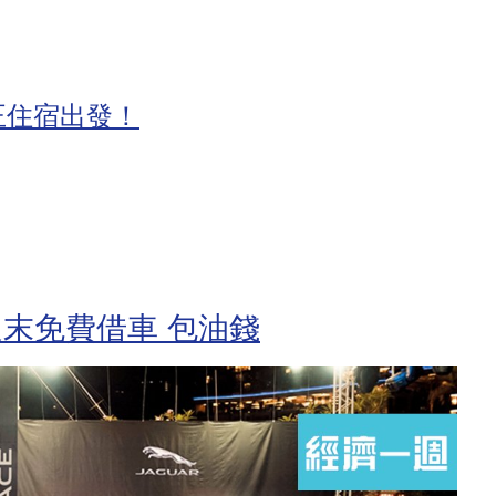
正住宿出發！
福利 週末免費借車 包油錢