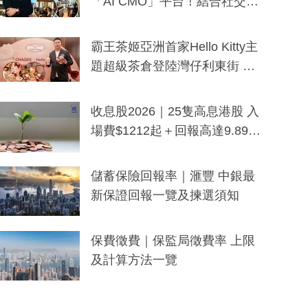
「AI CMO」平台！結合社交聆
聽與廣東話大模型 助中小企數
分鐘生成「貼地」宣傳短片
霸王茶姬亞洲首家Hello Kitty主
題超級茶倉登陸灣仔利東街 推
出首創「伯爵紅茶色」Hello Kitt
y及香港限定特調系列
收息股2026｜25隻高息港股 入
場費$1212起＋回報高達9.89
厘！持續更新
儲蓄保險回報率｜滙豐 中銀最
新保證回報一覽及揀選須知
保費徵費｜保監局徵費率 上限
及計算方法一覽