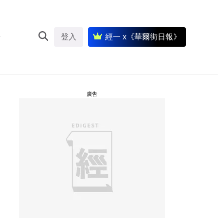
登入
經一 x《華爾街日報》
廣告