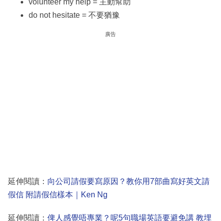
volunteer my help = 主動幫助
do not hesitate = 不要猶豫
廣告
延伸閱讀：
向公司請假要寫原因？教你用7部曲寫好英文請
假信 附請假信樣本｜Ken Ng
延伸閱讀：
俾人感覺唔專業？呢5句職場英語要避免講 教埋