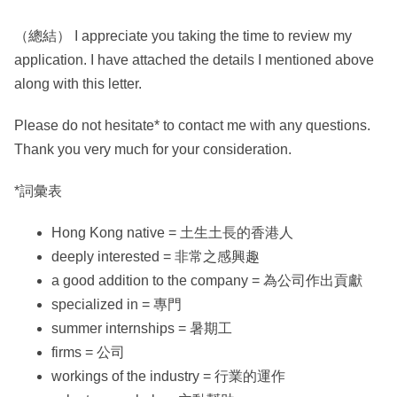
（總結） I appreciate you taking the time to review my
application. I have attached the details I mentioned above
along with this letter.
Please do not hesitate* to contact me with any questions.
Thank you very much for your consideration.
*詞彙表
Hong Kong native = 土生土長的香港人
deeply interested = 非常之感興趣
a good addition to the company = 為公司作出貢獻
specialized in = 專門
summer internships = 暑期工
firms = 公司
workings of the industry = 行業的運作