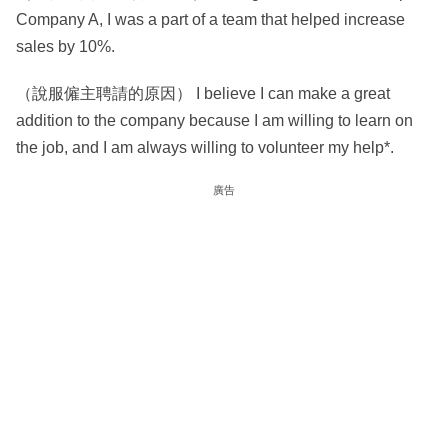
Company A, I was a part of a team that helped increase
sales by 10%.
（說服僱主聘請的原因） I believe I can make a great
addition to the company because I am willing to learn on
the job, and I am always willing to volunteer my help*.
廣告