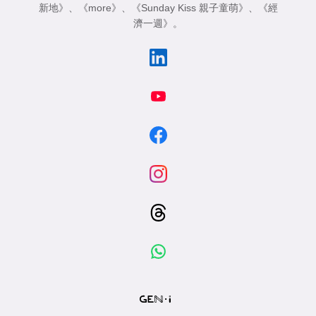
新地》
、
《more》
、
《Sunday Kiss 親子童萌》
、
《經
濟一週》
。