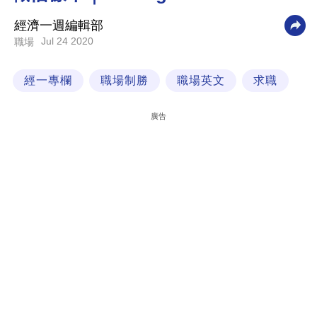
科
經濟一週編輯部
技
Jul 24 2020
職場
職
經一專欄
職場制勝
職場英文
求職
場
生
廣告
活
時
事
專
欄
訂
閱
專
區