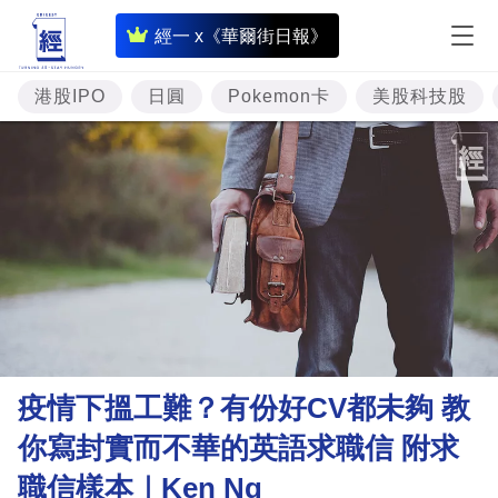
即
經一 x《華爾街日報》
時
財
港股IPO
日圓
Pokemon卡
美股科技股
經
專
題
投
資
樓
市
理
疫情下搵工難？有份好CV都未夠 教
財
你寫封實而不華的英語求職信 附求
商
職信樣本｜Ken Ng
業