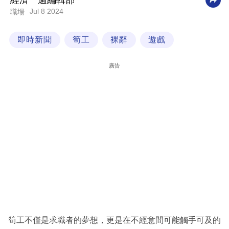
經濟一週編輯部
Jul 8 2024
職場
科
技
即時新聞
筍工
裸辭
遊戲
職
場
廣告
生
活
時
事
專
欄
訂
閱
專
筍工不僅是求職者的夢想，更是在不經意間可能觸手可及的
區