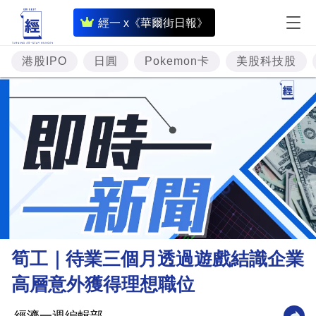
即
經一 x《華爾街日報》
時
財
港股IPO
日圓
Pokemon卡
美股科技股
經
專
題
投
資
樓
市
理
筍工｜待業三個月透過遊戲結識企業
財
高層意外獲得理想職位
商
業