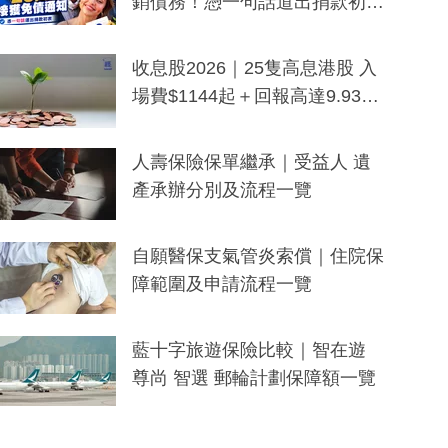
銷債務！憑一句話道出捐款初
衷：加州26萬人接獲免債通知、
一度被誤當詐騙手段
收息股2026｜25隻高息港股 入
場費$1144起＋回報高達9.93
厘！持續更新
人壽保險保單繼承｜受益人 遺
產承辦分別及流程一覽
自願醫保支氣管炎索償｜住院保
障範圍及申請流程一覽
藍十字旅遊保險比較｜智在遊
尊尚 智選 郵輪計劃保障額一覽