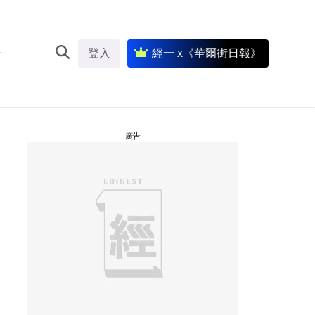
登入
經一 x《華爾街日報》
廣告