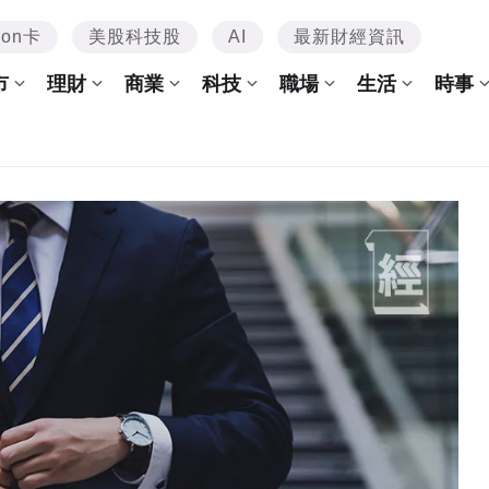
mon卡
美股科技股
AI
最新財經資訊
市
理財
商業
科技
職場
生活
時事