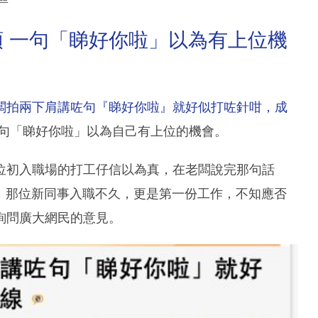
 一句「睇好你啦」以為有上位機
闆拍兩下肩講咗句『睇好你啦』就好似打咗針咁，成
句「睇好你啦」以為自己有上位的機會。
位初入職場的打工仔信以為真，在老闆說完那句話
示，那位新同事入職不久，更是第一份工作，不知應否
詢問廣大網民的意見。