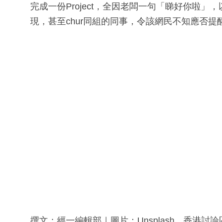
完成一份Project，全因老闆一句「睇好你啦
現，甚至chur同組的同事，令該網民不知應否
撰文：經一編輯部｜圖片：Unsplash、香港討論