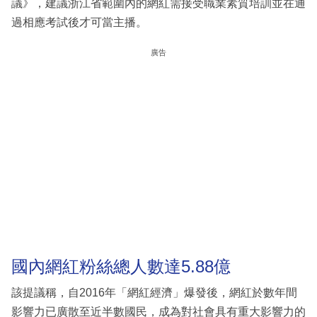
議》，建議浙江省範圍內的網紅需接受職業素質培訓並在通
過相應考試後才可當主播。
廣告
國內網紅粉絲總人數達5.88億
該提議稱，自2016年「網紅經濟」爆發後，網紅於數年間
影響力已廣散至近半數國民，成為對社會具有重大影響力的