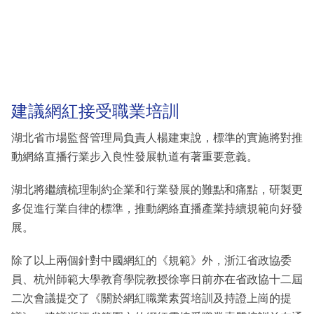
建議網紅接受職業培訓
湖北省市場監督管理局負責人楊建東說，標準的實施將對推
動網絡直播行業步入良性發展軌道有著重要意義。
湖北將繼續梳理制約企業和行業發展的難點和痛點，研製更
多促進行業自律的標準，推動網絡直播產業持續規範向好發
展。
除了以上兩個針對中國網紅的《規範》外，浙江省政協委
員、杭州師範大學教育學院教授徐寧日前亦在省政協十二屆
二次會議提交了《關於網紅職業素質培訓及持證上崗的提