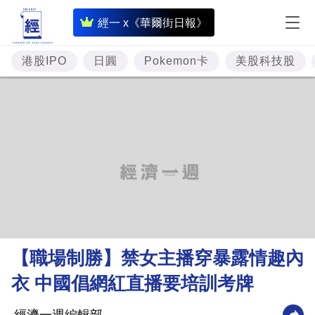
即
經一 x《華爾街日報》
時
財
港股IPO
日圓
Pokemon卡
美股科技股
經
專
題
投
資
樓
市
理
【職場制勝】禁女主播穿暴露情趣內
財
衣 中國倡網紅直播要培訓考牌
商
業