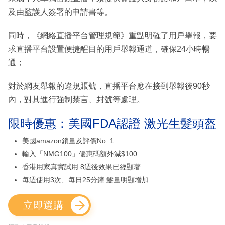
及由監護人簽署的申請書等。
同時，《網絡直播平台管理規範》重點明確了用戶舉報，要
求直播平台設置便捷醒目的用戶舉報通道，確保24小時暢
通；
對於網友舉報的違規賬號，直播平台應在接到舉報後90秒
內，對其進行強制禁言、封號等處理。
限時優惠：美國FDA認證 激光生髮頭盔
美國amazon鎖量及評價No. 1
輸入「NMG100」優惠碼額外減$100
香港用家真實試用 8週後效果已經顯著
每週使用3次、每日25分鐘 髮量明顯增加
立即選購