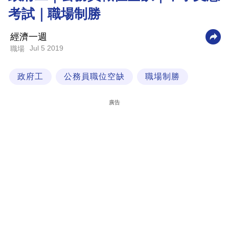
考試｜職場制勝
科
技
經濟一週
職
Jul 5 2019
職場
場
政府工
公務員職位空缺
職場制勝
生
活
廣告
時
事
專
欄
訂
閱
專
區