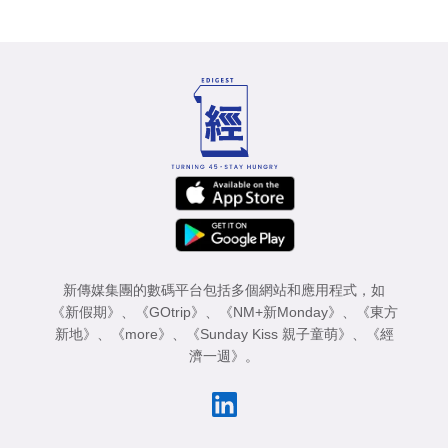
新傳媒集團的數碼平台包括多個網站和應用程式，如
《新假期》
、
《GOtrip》
、
《NM+新Monday》
、
《東方
新地》
、
《more》
、
《Sunday Kiss 親子童萌》
、
《經
濟一週》
。