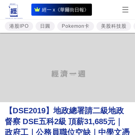
即
經一 x《華爾街日報》
時
財
港股IPO
日圓
Pokemon卡
美股科技股
經
專
題
投
資
樓
市
理
【DSE2019】地政總署請二級地政
財
督察 DSE五科2級 頂薪31,685元｜
商
政府工｜公務員職位空缺｜中學文憑
業