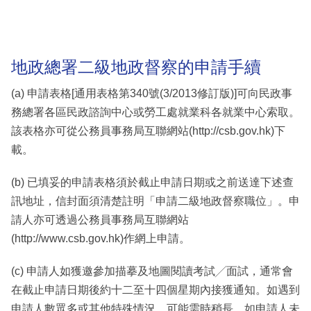
地政總署二級地政督察的申請手續
(a) 申請表格[通用表格第340號(3/2013修訂版)]可向民政事
務總署各區民政諮詢中心或勞工處就業科各就業中心索取。
該表格亦可從公務員事務局互聯網站(http://csb.gov.hk)下
載。
(b) 已填妥的申請表格須於截止申請日期或之前送達下述查
訊地址，信封面須清楚註明「申請二級地政督察職位」。申
請人亦可透過公務員事務局互聯網站
(http://www.csb.gov.hk)作網上申請。
(c) 申請人如獲邀參加描摹及地圖閱讀考試╱面試，通常會
在截止申請日期後約十二至十四個星期內接獲通知。如遇到
申請人數眾多或其他特殊情況，可能需時稍長。如申請人未