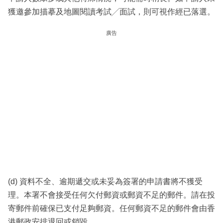
獲邀參加描摹及地圖閱讀考試╱面試，則可視作經已落選。
廣告
(d) 資料不全、逾期遞交或未妥為簽署的申請書將不獲受
理。本署不會接受任何欠付郵資或郵資不足的郵件。請在投
寄郵件前確保已支付足夠郵資。任何郵資不足的郵件會由香
港郵政安排退回或銷毀。