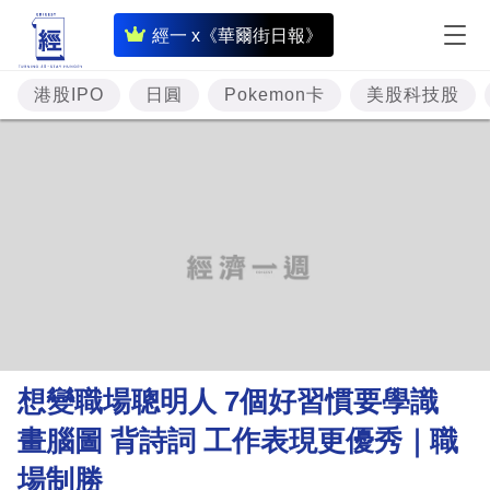
即
經一 x《華爾街日報》
時
財
港股IPO
日圓
Pokemon卡
美股科技股
經
專
題
投
資
樓
市
理
想變職場聰明人 7個好習慣要學識
財
畫腦圖 背詩詞 工作表現更優秀｜職
商
場制勝
業