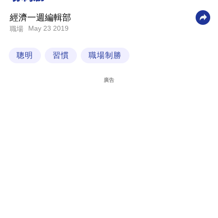
科
經濟一週編輯部
技
May 23 2019
職場
職
聰明
習慣
職場制勝
場
生
廣告
活
時
事
專
欄
訂
閱
專
區