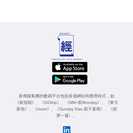
新傳媒集團的數碼平台包括多個網站和應用程式，如
《新假期》
、
《GOtrip》
、
《NM+新Monday》
、
《東方
新地》
、
《more》
、
《Sunday Kiss 親子童萌》
、
《經
濟一週》
。