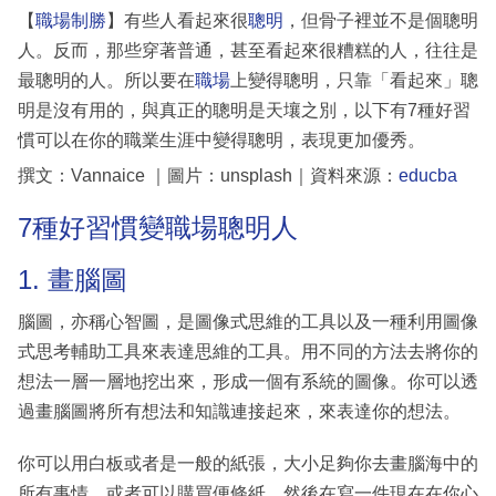
【
職場制勝
】有些人看起來很
聰明
，但骨子裡並不是個聰明
人。反而，那些穿著普通，甚至看起來很糟糕的人，往往是
最聰明的人。所以要在
職場
上變得聰明，只靠「看起來」聰
明是沒有用的，與真正的聰明是天壤之別，以下有7種好習
慣可以在你的職業生涯中變得聰明，表現更加優秀。
撰文：Vannaice ｜圖片：unsplash｜資料來源：
educba
7種好習慣變職場聰明人
1. 畫腦圖
腦圖，亦稱心智圖，是圖像式思維的工具以及一種利用圖像
式思考輔助工具來表達思維的工具。用不同的方法去將你的
想法一層一層地挖出來，形成一個有系統的圖像。你可以透
過畫腦圖將所有想法和知識連接起來，來表達你的想法。
你可以用白板或者是一般的紙張，大小足夠你去畫腦海中的
所有事情。或者可以購買便條紙。然後在寫一件現在在你心