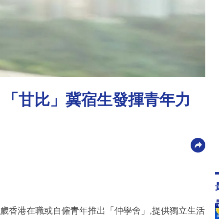
% 「甘比」冀宿生發揮青年力
0歲香港在職或自僱青年推出「仲學舍」,提供獨立生活