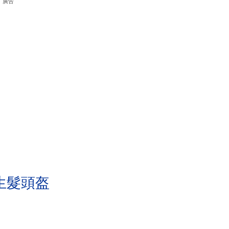
廣告
生髮頭盔