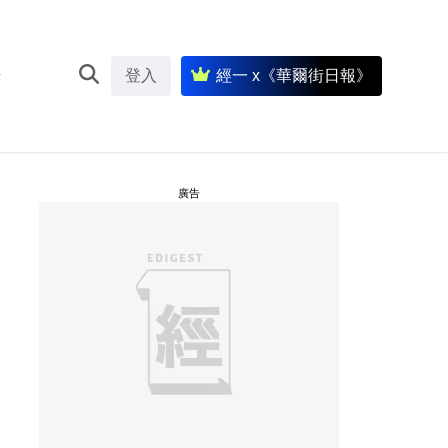
登入
經一 x《華爾街日報》
廣告