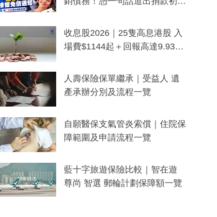
銷債務！憑一句話道出捐款初
衷：加州26萬人接獲免債通知、
一度被誤當詐騙手段
收息股2026｜25隻高息港股 入
場費$1144起＋回報高達9.93
厘！持續更新
人壽保險保單繼承｜受益人 遺
產承辦分別及流程一覽
自願醫保支氣管炎索償｜住院保
障範圍及申請流程一覽
藍十字旅遊保險比較｜智在遊
尊尚 智選 郵輪計劃保障額一覽