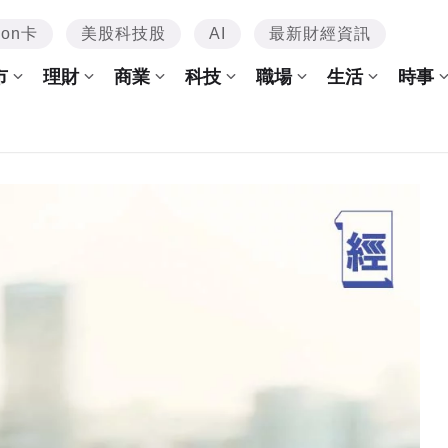
mon卡
美股科技股
AI
最新財經資訊
市
理財
商業
科技
職場
生活
時事