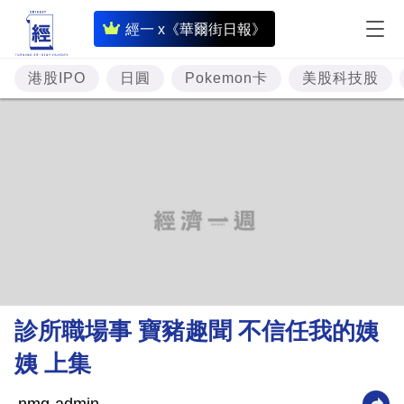
即
經一 x《華爾街日報》
時
財
港股IPO
日圓
Pokemon卡
美股科技股
經
專
題
投
資
樓
市
理
診所職場事 寶豬趣聞 不信任我的姨
財
姨 上集
商
業