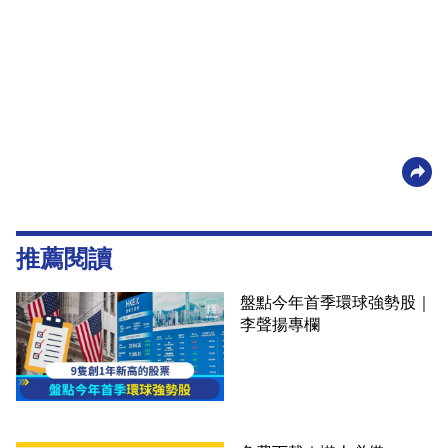
推薦閱讀
盤點今年首季環球強勢股｜
李聲揚專欄