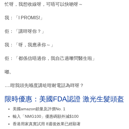
忙呀，我想收線呀，可唔可以快啲呀～
我：「I PROMIS!」
佢：「講咩呀你？」
我：「呀，我應承你～」
佢：「都係信唔過你，我自己過嚟問醫生啦」
嘟。
….咁我頭先喺度講咗咁耐電話為咩呀？
限時優惠：美國FDA認證 激光生髮頭盔
美國amazon鎖量及評價No. 1
輸入「NMG100」優惠碼額外減$100
香港用家真實試用 8週後效果已經顯著