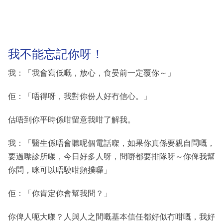
我不能忘記你呀！
我：「我會寫低嘅，放心，食晏前一定覆你～」
佢：「唔得呀，我對你份人好冇信心。」
估唔到你平時係咁留意我咁了解我。
我：「醫生係唔會聽呢個電話㗎，如果你真係要親自問嘅，
要過嚟診所㗎，今日好多人呀，問嘢都要排隊呀～你俾我幫
你問，咪可以唔駛咁頻撲囉」
佢：「你肯定你會幫我問？」
你俾人呃大㗎？人與人之間嘅基本信任都好似冇咁嘅，我好