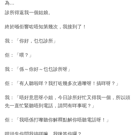
為…
診所得返我一個姑娘。
終於喺佢響咗唔知第幾次，我接到了！
我：「你好，乜乜診所」
佢：「喂？」
我：「係～你好～乜乜診所呀」
佢：「有人聽啦咩？我打咗幾多次過嚟呀！搞咩呀？」
我：「唔好意思呀小姐，今日診所好忙又得我一個，所以頭
先一直忙緊聽唔到電話，請問有咩事呢？」
佢：「我唔係打嚟聽你解釋點解你唔聽電話呀！」
咁頭先你問我搞咩嘛…我咪答你囉？