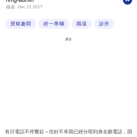
nmg-admin
Dec 22 2017
職場
科
技
寶豬趣聞
經一專欄
職場
診所
職
場
廣告
生
活
時
事
專
欄
訂
閱
專
有日電話不停響起～但好不幸我已經分唔到身去聽電話，因
區