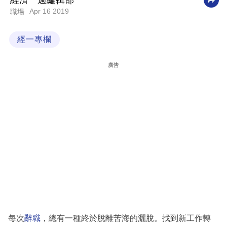
經濟一週編輯部
Apr 16 2019
職場
科
技
經一專欄
職
場
廣告
生
活
時
事
專
欄
訂
閱
專
每次
辭職
，總有一種終於脫離苦海的灑脫。找到新工作轉
區