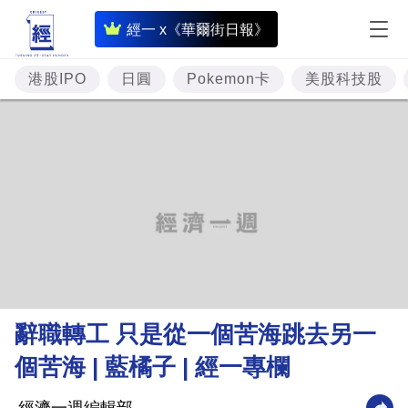
即
經一 x《華爾街日報》
時
財
港股IPO
日圓
Pokemon卡
美股科技股
經
專
題
投
資
樓
市
理
辭職轉工 只是從一個苦海跳去另一
財
個苦海 | 藍橘子 | 經一專欄
商
業