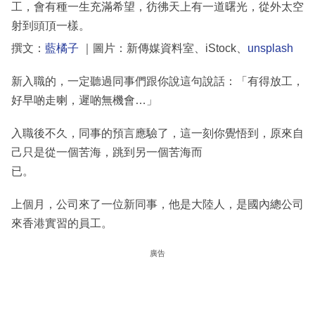
工，會有種一生充滿希望，彷彿天上有一道曙光，從外太空
射到頭頂一樣。
撰文：
藍橘子
｜圖片：新傳媒資料室、iStock、
unsplash
新入職的，一定聽過同事們跟你說這句說話：「有得放工，
好早啲走喇，遲啲無機會…」
入職後不久，同事的預言應驗了，這一刻你覺悟到，原來自
己只是從一個苦海，跳到另一個苦海而
已。
上個月，公司來了一位新同事，他是大陸人，是國內總公司
來香港實習的員工。
廣告