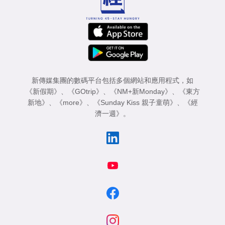
新傳媒集團的數碼平台包括多個網站和應用程式，如
《新假期》
、
《GOtrip》
、
《NM+新Monday》
、
《東方
新地》
、
《more》
、
《Sunday Kiss 親子童萌》
、
《經
濟一週》
。