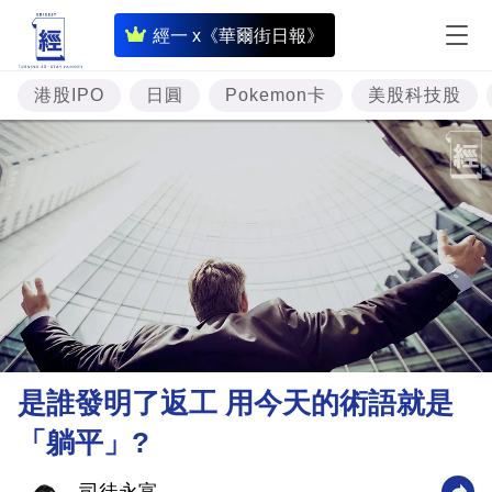
即
經一 x《華爾街日報》
時
財
港股IPO
日圓
Pokemon卡
美股科技股
經
專
題
投
資
樓
市
理
是誰發明了返工 用今天的術語就是
財
「躺平」?
商
業