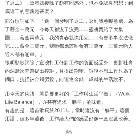
了返工》，筆者聽後除了頗有同感外，也不免認真想想：到
底返工的意義是甚麼？
部分歌詞如下：「邊一個發明了返工，返到我愈嚟愈窮。為
了薪金一萬元，令每天都沒了沒完……靈魂賣給了大集
團……薪金兩萬元，我的青春就快用完……有更多事沒法做
完……薪金三萬元，我哋都應該唔會有三萬元，三萬元啲人
通常都有啲串。」
很明顯歌詞除了宣洩打工仔對工作的負面感受外，更對社會
的深層次問題提出控訴，且提出期望。訴說不想工作只為了
餬口，抗拒被金錢勞役，向追逐金錢、成就的生活說不。
用今天的術語，就是要更好的「工作與生活平衡」（Work-
Life Balance），亦甚有追求「躺平」的味道。
有趣的是，這首歌寫於2011年，當時還沒有「躺平」這個
用語，但多年過後，工作給人們的感受好像一直沒甚改善。
廣告