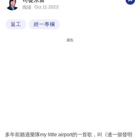
司徒永富
Oct 11 2023
職場
科
技
返工
經一專欄
職
場
廣告
生
活
時
事
專
欄
訂
閱
專
多年前聽過樂隊my little airport的一首歌，叫《邊一個發明
區