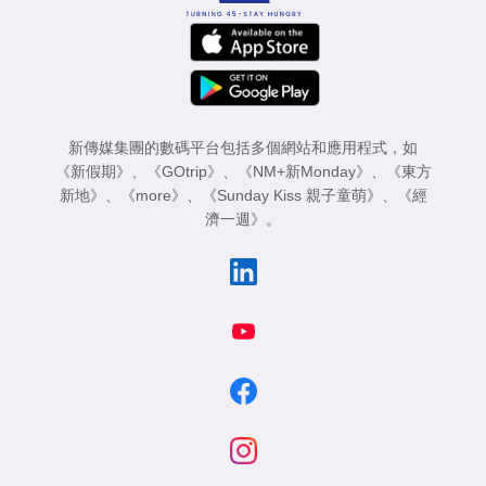
新傳媒集團的數碼平台包括多個網站和應用程式，如
《新假期》
、
《GOtrip》
、
《NM+新Monday》
、
《東方
新地》
、
《more》
、
《Sunday Kiss 親子童萌》
、
《經
濟一週》
。