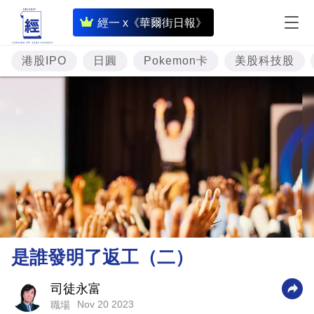
即
經一 x《華爾街日報》
時
財
港股IPO
日圓
Pokemon卡
美股科技股
經
專
題
投
資
樓
市
理
是誰發明了返工（二）
財
商
司徒永富
Nov 20 2023
職場
業