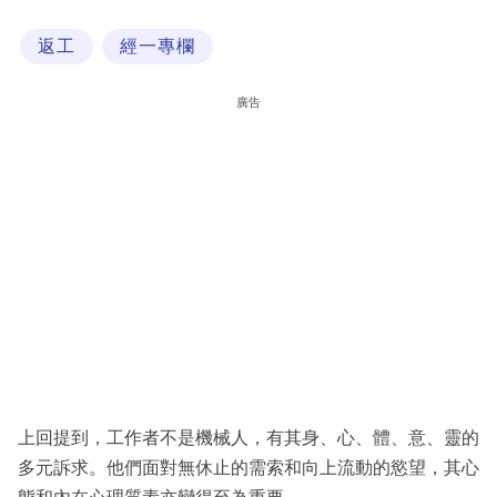
科
返工
經一專欄
技
職
廣告
場
生
活
時
事
專
欄
訂
閱
上回提到，工作者不是機械人，有其身、心、體、意、靈的
專
多元訴求。他們面對無休止的需索和向上流動的慾望，其心
區