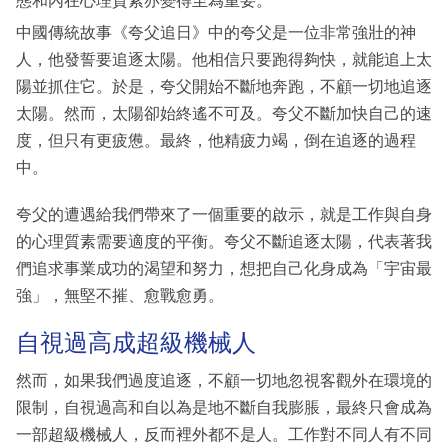
態和內在心理質素亦變得至為重要。
中國傳統故事《夸父追日》中的夸父是一位非常強壯的神
人，他發誓要追逐太陽。他相信只要跑得夠快，就能追上太
陽並抓住它。於是，夸父開始不斷地奔跑，不顧一切地追逐
太陽。然而，太陽卻始終遙不可及。夸父不斷加快自己的速
度，但只有更疲憊。最終，他精疲力竭，倒在追逐的過程
中。
夸父的遭遇給我們帶來了一個重要的啟示，就是工作與自身
的心理質素需要適度的平衡。夸父不斷追逐太陽，代表著我
們追求事業成功的渴望和努力，想把自己化身成為「宇宙最
強」，無堅不摧、愈戰愈勇。
自視過高成超級機械人
然而，如果我們過度追逐，不顧一切地忽視客觀外在環境的
限制，自視過高和自以為是地不斷自我膨脹，最終只會成為
一部超級機械人，反而裡外都不是人。工作對不同人有不同