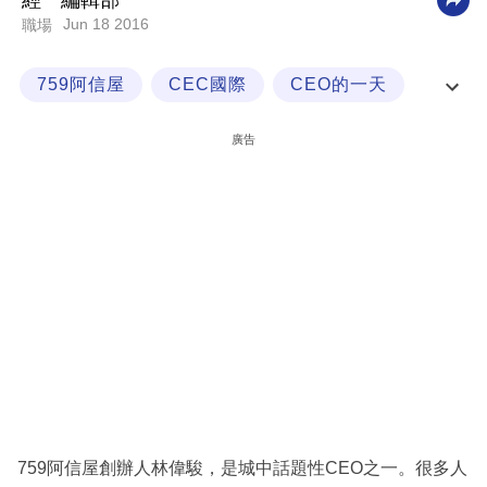
經一編輯部
Jun 18 2016
職場
科
技
759阿信屋
CEC國際
CEO的一天
職
林偉駿
場
廣告
生
活
時
事
專
欄
訂
閱
專
759阿信屋創辦人林偉駿，是城中話題性CEO之一。很多人
區