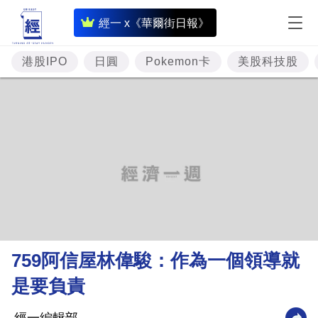
即
經一 x《華爾街日報》
時
財
港股IPO
日圓
Pokemon卡
美股科技股
經
專
題
投
資
樓
市
理
759阿信屋林偉駿：作為一個領導就
財
是要負責
商
業