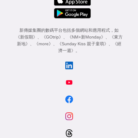
新傳媒集團的數碼平台包括多個網站和應用程式，如
《新假期》
、
《GOtrip》
、
《NM+新Monday》
、
《東方
新地》
、
《more》
、
《Sunday Kiss 親子童萌》
、
《經
濟一週》
。