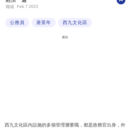
經濟一週
Feb 7 2023
職場
科
技
公務員
唐英年
西九文化區
職
場
廣告
生
活
時
事
專
欄
訂
閱
專
西九文化區內設施的多個管理層要職，都是政務官出身，外
區