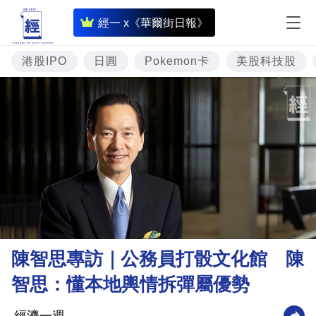
即
經一 x《華爾街日報》
時
財
港股IPO
日圓
Pokemon卡
美股科技股
經
專
題
投
資
樓
市
理
陳智思專訪｜公務員打骰文化館 陳
財
智思：懂本地輿情拆彈屬優勢
商
業