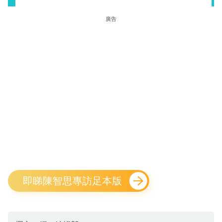
廣告
即睇陳智思專訪足本版