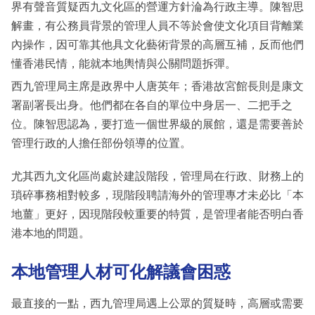
界有聲音質疑西九文化區的營運方針淪為行政主導。陳智思
解畫，有公務員背景的管理人員不等於會使文化項目背離業
內操作，因可靠其他具文化藝術背景的高層互補，反而他們
懂香港民情，能就本地輿情與公關問題拆彈。
西九管理局主席是政界中人唐英年；香港故宮館長則是康文
署副署長出身。他們都在各自的單位中身居一、二把手之
位。陳智思認為，要打造一個世界級的展館，還是需要善於
管理行政的人擔任部份領導的位置。
尤其西九文化區尚處於建設階段，管理局在行政、財務上的
瑣碎事務相對較多，現階段聘請海外的管理專才未必比「本
地薑」更好，因現階段較重要的特質，是管理者能否明白香
港本地的問題。
本地管理人材可化解議會困惑
最直接的一點，西九管理局遇上公眾的質疑時，高層或需要