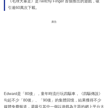
《毛球大暴走》是Twitchy Finger 首個推出的遊戲，吸
引逾60萬次下載。
廣告
Edward是「80後」，童年時流行玩四驅車，《四驅傳說》
勾起不少「80後」、「90後」的集體回憶，結果獲得不少
媒體免費報道，還吸引其中一個以遊戲為主題的網上平台大