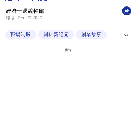
科
經濟一週編輯部
技
Dec 20 2020
職場
職
職場制勝
創科新紀元
創業故事
場
經一企業學堂
生
廣告
活
時
事
專
欄
訂
閱
專
區