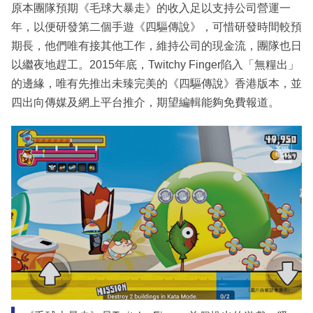
原本團隊預期《毛球大暴走》的收入足以支持公司營運一
年，以便研發第二個手遊《四驅傳說》，可惜研發時間較預
期長，他們唯有接其他工作，維持公司的現金流，團隊也日
以繼夜地趕工。2015年底，Twitchy Finger陷入「無糧出」
的邊緣，唯有先推出未臻完美的《四驅傳說》香港版本，並
四出向傳媒及網上平台推介，期望編輯能夠免費報道。