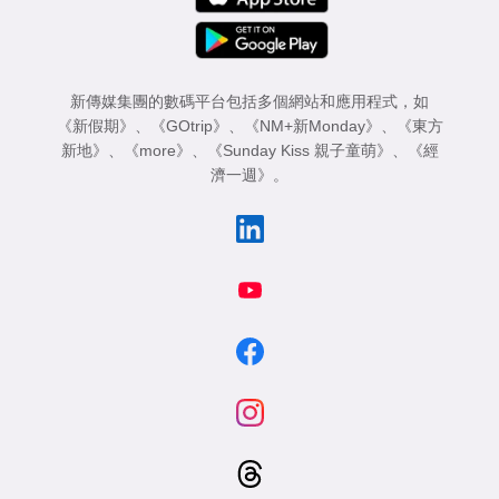
新傳媒集團的數碼平台包括多個網站和應用程式，如
《新假期》
、
《GOtrip》
、
《NM+新Monday》
、
《東方
新地》
、
《more》
、
《Sunday Kiss 親子童萌》
、
《經
濟一週》
。