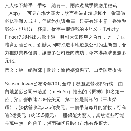
人人機不離手，手機上總有一、兩款遊戲手機應用程式
（App），可見市場之龐大，然而香港市場規模小，從事遊
戲似乎難以成功，但網絡無遠弗屆，只要有好主意，香港遊
戲公司也能分一杯羹。從事手機遊戲的本地公司Twitchy
Finger先後推出六款手遊，吸引大集團與之合作，另一方面
培育新晉公司。創辦人同時打造本地遊戲公司的生態圈，合
力推動業界發展，讓更多公司走向成功，令本港經濟更趨多
元化。
撰文：經一編輯部｜圖片：新傳媒資料室、由受訪者提供
Sensor Tower公布今年10月全球手機遊戲營收排行榜，由
內地遊戲公司米哈遊（miHoYo）推出的《原神》排名第一
位，預估營收達2.39億美元；第二位是騰訊的《王者榮
耀》，預估營收為2.25億美元。一個手遊每月的營收，可高
逾2億美元（約15.5億元），賺錢能力驚人，當然這些可能
是萬中無一的例子，然而確切反映出市場有多龐大。