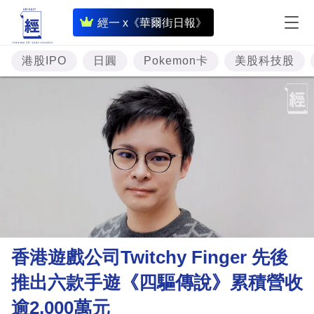
即
經一 x《華爾街日報》
時
財
港股IPO
日圓
Pokemon卡
美股科技股
經
專
題
投
資
樓
市
理
香港遊戲公司Twitchy Finger 先後
財
推出六款手遊《四驅傳說》累積營收
商
逾2,000萬元
業