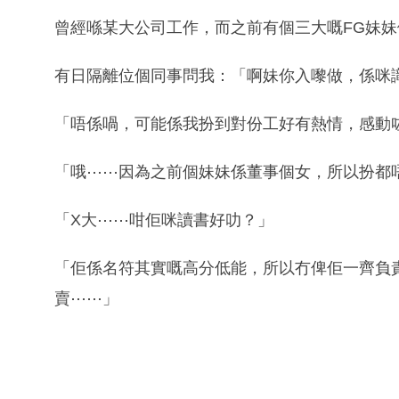
曾經喺某大公司工作，而之前有個三大嘅FG妹
有日隔離位個同事問我：「啊妹你入嚟做，係咪
「唔係喎，可能係我扮到對份工好有熱情，感動
「哦⋯⋯因為之前個妹妹係董事個女，所以扮都唔
「X大⋯⋯咁佢咪讀書好叻？」
「佢係名符其實嘅高分低能，所以冇俾佢一齊負責啲
賣⋯⋯」