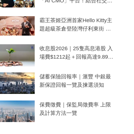
「AI CMO」平台！結合社交聆
聽與廣東話大模型 助中小企數
分鐘生成「貼地」宣傳短片
霸王茶姬亞洲首家Hello Kitty主
題超級茶倉登陸灣仔利東街 推
出首創「伯爵紅茶色」Hello Kitt
y及香港限定特調系列
收息股2026｜25隻高息港股 入
場費$1212起＋回報高達9.89
厘！持續更新
儲蓄保險回報率｜滙豐 中銀最
新保證回報一覽及揀選須知
保費徵費｜保監局徵費率 上限
及計算方法一覽