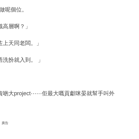
妹做呢個位。
識高層啊？」
咗上天同老闆。」
洗扮就入到。 」
大project⋯⋯佢最大嘅貢獻咪晏就幫手叫外
廣告