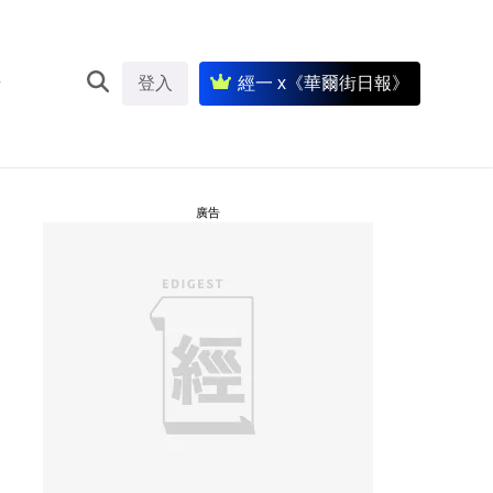
登入
經一 x《華爾街日報》
廣告