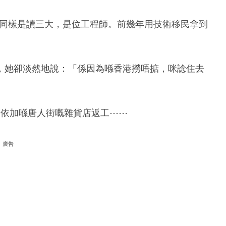
夫亦同樣是讀三大，是位工程師。前幾年用技術移民拿到
，她卻淡然地說：「係因為喺香港撈唔掂，咪諗住去
到依加喺唐人街嘅雜貨店返工⋯⋯
廣告