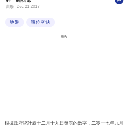
經一編輯部
Dec 21 2017
職場
科
技
地盤
職位空缺
職
場
廣告
生
活
時
事
專
欄
訂
閱
專
根據政府統計處十二月十九日發表的數字，二零一七年九月
區