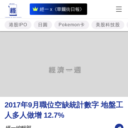
即
經一 x《華爾街日報》
時
財
港股IPO
日圓
Pokemon卡
美股科技股
經
專
題
投
資
樓
市
理
2017年9月職位空缺統計數字 地盤工
財
人多人做增 12.7%
商
業