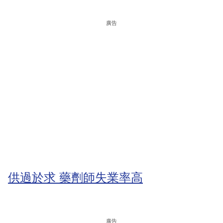
廣告
供過於求 藥劑師失業率高
廣告