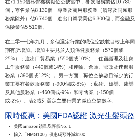
在71 150個私營機構職位空缺當中，餐飲服務業佔10 780
個，零售業佔8 130個，專業及商用服務業（清潔及同類服
務業除外）佔6 740個，進出口貿易業佔6 300個，而金融及
保險業佔5 510個。
在二零一七年九月，多個選定行業的職位空缺數目較上年同
期有所增加。增加主要見於人類保健服務業（570個或
25%）；進出口貿易業（550個或10%）；住宿護理及社會
工作服務業（440個或14%）和運輸、倉庫、郵政及速遞服
務業（390個或12%）。另一方面，職位空缺數目減少的行
業主要有餐飲服務業（-900個或-8%）；藝術、娛樂、康樂
及其他服務業（-460個或-9%）和零售業（-150個
或-2%）。表2載列選定主要行業的職位空缺數字。
限時優惠：美國FDA認證 激光生髮頭盔
美國amazon鎖量及評價No. 1
輸入「NMG100」優惠碼額外減$100