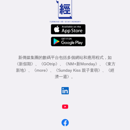
新傳媒集團的數碼平台包括多個網站和應用程式，如
《新假期》
、
《GOtrip》
、
《NM+新Monday》
、
《東方
新地》
、
《more》
、
《Sunday Kiss 親子童萌》
、
《經
濟一週》
。