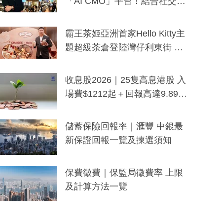
「AI CMO」平台！結合社交聆
聽與廣東話大模型 助中小企數
分鐘生成「貼地」宣傳短片
霸王茶姬亞洲首家Hello Kitty主
題超級茶倉登陸灣仔利東街 推
出首創「伯爵紅茶色」Hello Kitt
y及香港限定特調系列
收息股2026｜25隻高息港股 入
場費$1212起＋回報高達9.89
厘！持續更新
儲蓄保險回報率｜滙豐 中銀最
新保證回報一覽及揀選須知
保費徵費｜保監局徵費率 上限
及計算方法一覽