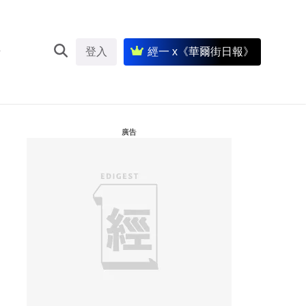
登入
經一 x《華爾街日報》
廣告