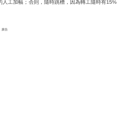
的人工加幅；否則，隨時跳槽，因為轉工隨時有15%
廣告