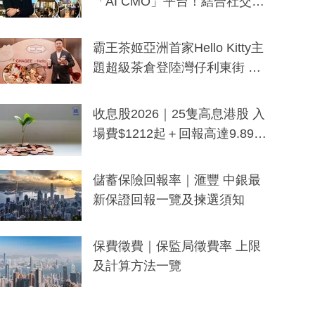
「AI CMO」平台！結合社交聆
聽與廣東話大模型 助中小企數
分鐘生成「貼地」宣傳短片
霸王茶姬亞洲首家Hello Kitty主
題超級茶倉登陸灣仔利東街 推
出首創「伯爵紅茶色」Hello Kitt
y及香港限定特調系列
收息股2026｜25隻高息港股 入
場費$1212起＋回報高達9.89
厘！持續更新
儲蓄保險回報率｜滙豐 中銀最
新保證回報一覽及揀選須知
保費徵費｜保監局徵費率 上限
及計算方法一覽