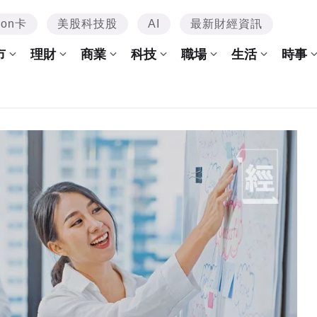
mon卡
美股科技股
AI
最新財經資訊
市
理財
商業
科技
職場
生活
時事