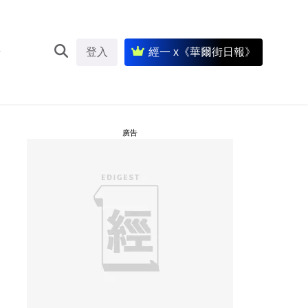
登入
經一 x《華爾街日報》
廣告