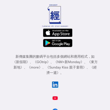
新傳媒集團的數碼平台包括多個網站和應用程式，如
《新假期》
、
《GOtrip》
、
《NM+新Monday》
、
《東方
新地》
、
《more》
、
《Sunday Kiss 親子童萌》
、
《經
濟一週》
。