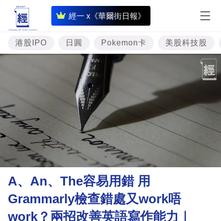
即
經一 x《華爾街日報》
時
財
港股IPO
日圓
Pokemon卡
美股科技股
經
專
題
投
資
樓
市
理
A、An、The容易用錯 用
財
Grammarly檢查錯處又work唔
商
work？兩招改善英語寫作能力｜
業