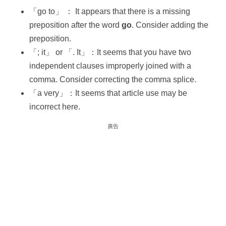
「go to」 ： It appears that there is a missing
preposition after the word
go
. Consider adding the
preposition.
「; it」 or 「. It」：It seems that you have two
independent clauses improperly joined with a
comma. Consider correcting the comma splice.
「a very」：It seems that article use may be
incorrect here.
廣告