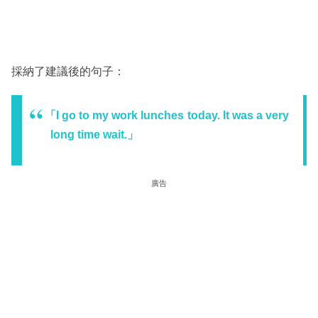
採納了建議後的句子：
「I go to my work lunches today. It was a very
long time wait.」
廣告