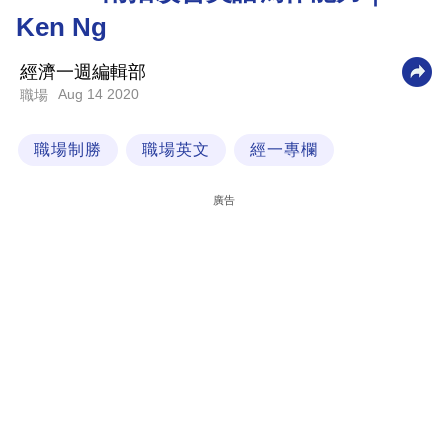
Ken Ng
科
技
經濟一週編輯部
職
Aug 14 2020
職場
場
職場制勝
職場英文
經一專欄
生
活
廣告
時
事
專
欄
訂
閱
專
區