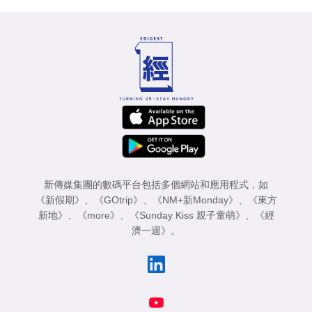
新傳媒集團的數碼平台包括多個網站和應用程式，如
《新假期》
、
《GOtrip》
、
《NM+新Monday》
、
《東方
新地》
、
《more》
、
《Sunday Kiss 親子童萌》
、
《經
濟一週》
。