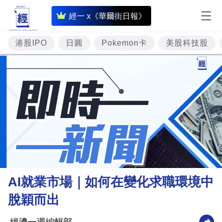
即
經一 x《華爾街日報》
時
財
港股IPO
日圓
Pokemon卡
美股科技股
經
專
題
投
資
樓
市
理
AI就業市場｜如何在變化求職環境中
財
脫穎而出
商
業