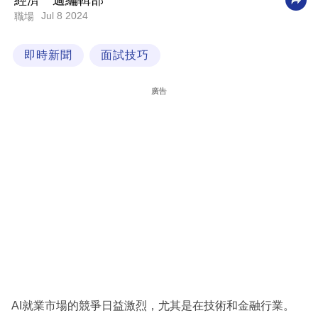
經濟一週編輯部
Jul 8 2024
職場
科
技
即時新聞
面試技巧
職
場
廣告
生
活
時
事
專
欄
訂
閱
專
AI就業市場的競爭日益激烈，尤其是在技術和金融行業。
區