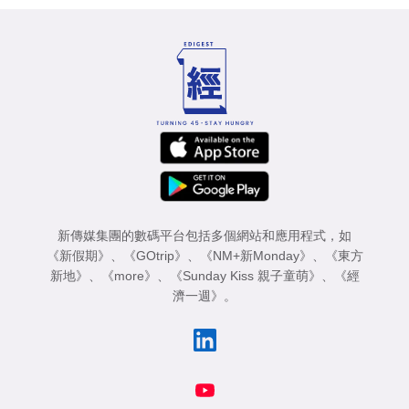
新傳媒集團的數碼平台包括多個網站和應用程式，如
《新假期》
、
《GOtrip》
、
《NM+新Monday》
、
《東方
新地》
、
《more》
、
《Sunday Kiss 親子童萌》
、
《經
濟一週》
。