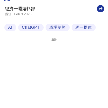
科
經濟一週編輯部
技
Feb 9 2023
職場
職
AI
ChatGPT
職場制勝
經一提你
場
生
廣告
活
時
事
專
欄
訂
閱
專
區