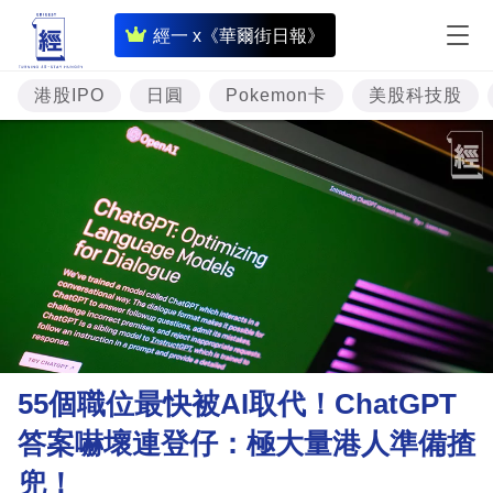
即
經一 x《華爾街日報》
時
財
港股IPO
日圓
Pokemon卡
美股科技股
經
專
題
投
資
樓
市
理
55個職位最快被AI取代！ChatGPT
財
答案嚇壞連登仔：極大量港人準備揸
商
兜！
業