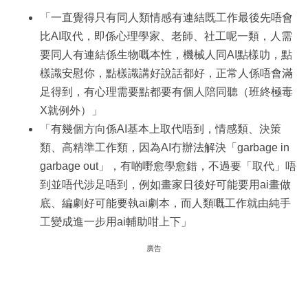
「一直覺得只有同人類情感有連結既工作最後先唔會
比AI取代，即係心理學家、老師、社工呢一類，人需
要同人有連結係生物嘅本性，機械人同AI點樣叻，點
樣識安慰你，點樣識講好說話都好，正常人係唔會滿
足得到，有心理需要點都要有個人陪同聽（班終極毒
X就例外）」
「有幾個方向係AI基本上取代唔到，情感類、決策
類、高精準工作類，因為AI冇辦法解決「garbage in
garbage out」，有啲嘢愈學愈錯，不過要「取代」唔
到並唔代涉足唔到，例如畫家日後好可能要用ai畫做
底、編劇好可能要執ai劇本，而人類嘅工作就由純手
工變成進一步用ai輔助咁上下」
廣告