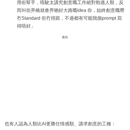
用佢幫手，唔駛太講究創意嘅工作絕對勁過人類，反
而叫佢畀橋就會畀啲好大路嘅Idea 你，始終創意嘅嘢
冇Standard 佢冇得跟，不過都有可能我個prompt 寫
得唔好」
廣告
也有人認為人類比AI更勝任情感類、講求創意的工種：