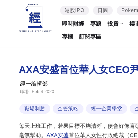
港股IPO
日圓
Poke
即時財經
專題
投資
樓
專欄
訂閱專區
AXA安盛首位華人女CEO
經一編輯部
Feb 4 2020
職場
職場制勝
企管策略
經一企業學堂
每天上班工作，若果目標不夠清晰，便會好像盲
毫無幫助。
AXA安盛
首位華人女性行政總裁（C