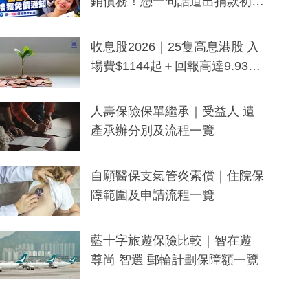
銷債務！憑一句話道出捐款初
衷：加州26萬人接獲免債通知、
一度被誤當詐騙手段
收息股2026｜25隻高息港股 入
場費$1144起＋回報高達9.93
厘！持續更新
人壽保險保單繼承｜受益人 遺
產承辦分別及流程一覽
自願醫保支氣管炎索償｜住院保
障範圍及申請流程一覽
藍十字旅遊保險比較｜智在遊
尊尚 智選 郵輪計劃保障額一覽