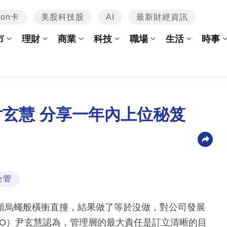
mon卡
美股科技股
AI
最新財經資訊
市
理財
商業
科技
職場
生活
時事
尹玄慧 分享一年內上位秘笈
企管
頭烏蠅般橫衝直撞，結果做了等於沒做，對公司發展
EO）尹玄慧認為，管理層的最大責任是訂立清晰的目