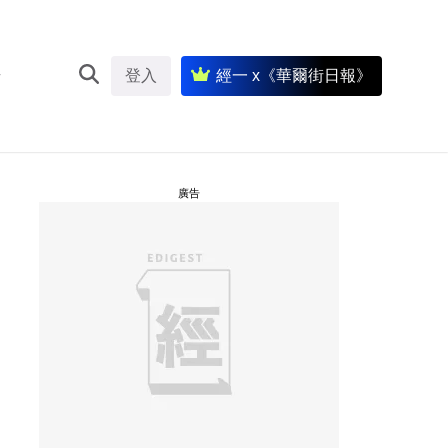
登入
經一 x《華爾街日報》
廣告