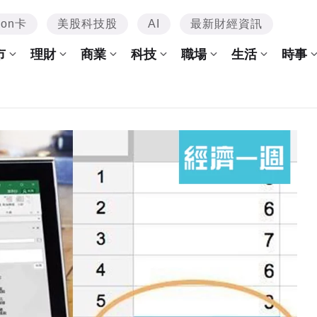
mon卡
美股科技股
AI
最新財經資訊
市
理財
商業
科技
職場
生活
時事