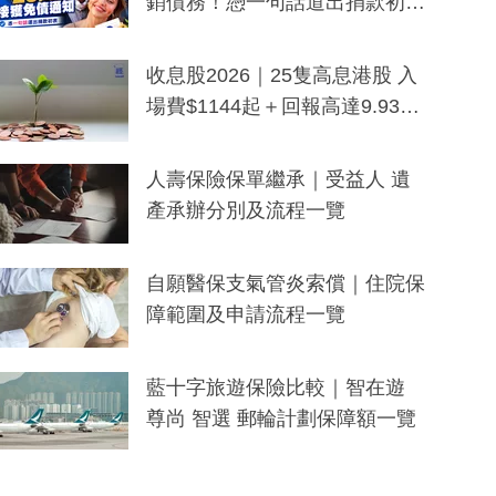
銷債務！憑一句話道出捐款初
衷：加州26萬人接獲免債通知、
一度被誤當詐騙手段
收息股2026｜25隻高息港股 入
場費$1144起＋回報高達9.93
厘！持續更新
人壽保險保單繼承｜受益人 遺
產承辦分別及流程一覽
自願醫保支氣管炎索償｜住院保
障範圍及申請流程一覽
藍十字旅遊保險比較｜智在遊
尊尚 智選 郵輪計劃保障額一覽