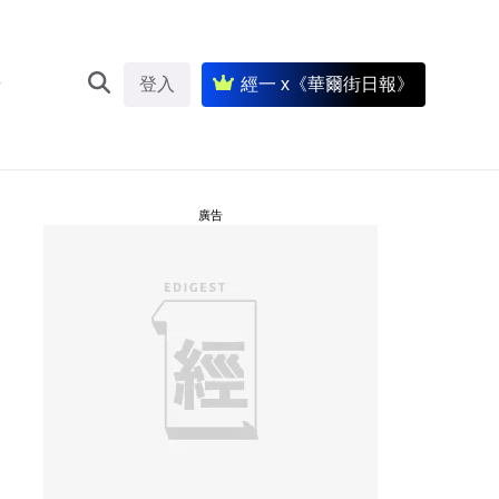
登入
經一 x《華爾街日報》
廣告