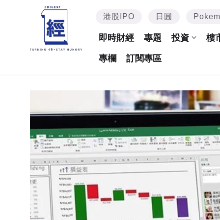
港股IPO
日圓
Poke
即時財經
專題
投資
樓
專欄
訂閱專區