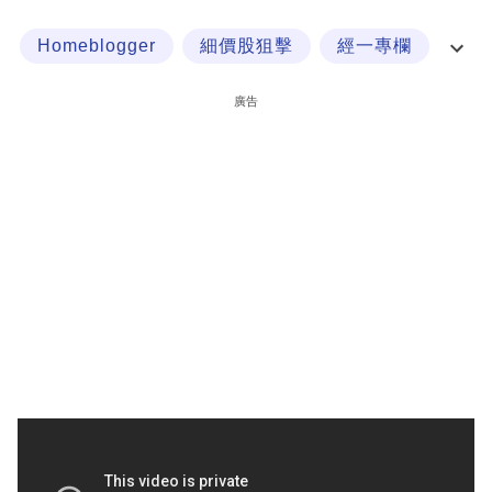
科
Homeblogger
細價股狙擊
經一專欄
技
聶sir
職
廣告
場
生
活
時
事
專
欄
訂
閱
專
區