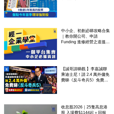
中小企、初創必睇攻略合集
｜教你開公司、申請
Funding 進修經營之道搵大
錢！
【誠哥請睇戲 】李嘉誠聯
乘迪士尼！請 2.4 萬外傭免
費睇《反斗奇兵5》免費包
爆谷飲品 送埋獨家紀念品
收息股2026｜25隻高息港
股 入場費$1144起＋回報