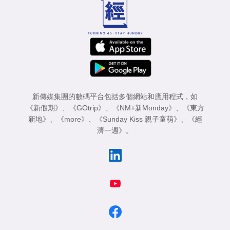
新傳媒集團的數碼平台包括多個網站和應用程式，如
《新假期》
、
《GOtrip》
、
《NM+新Monday》
、
《東方
新地》
、
《more》
、
《Sunday Kiss 親子童萌》
、
《經
濟一週》
。