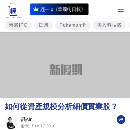
即
經一 x《華爾街日報》
時
財
港股IPO
日圓
Pokemon卡
美股科技股
經
專
題
投
資
樓
市
理
如何從資產規模分析細價實業股？
財
商
聶sir
Feb 17 2016
股票
業