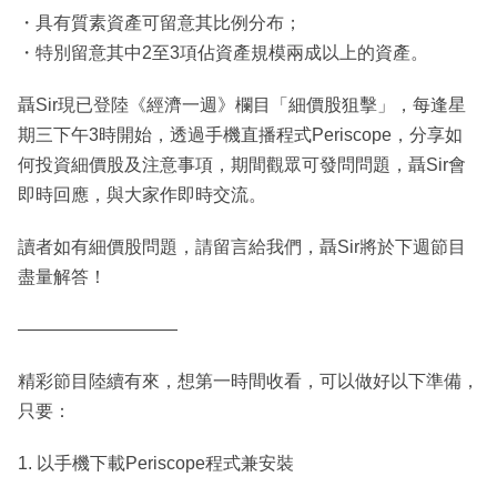
・具有質素資產可留意其比例分布；
・特別留意其中2至3項佔資產規模兩成以上的資產。
聶Sir現已登陸《經濟一週》欄目「細價股狙擊」，每逢星
期三下午3時開始，透過手機直播程式Periscope，分享如
何投資細價股及注意事項，期間觀眾可發問問題，聶Sir會
即時回應，與大家作即時交流。
讀者如有細價股問題，請留言給我們，聶Sir將於下週節目
盡量解答！
—————————
精彩節目陸續有來，想第一時間收看，可以做好以下準備，
只要：
1. 以手機下載Periscope程式兼安裝