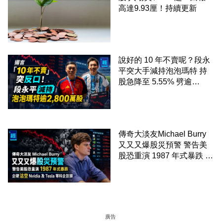
高達9.93厘！持續更新
說好的 10 年不賣呢？段永
平突大手減持泡泡瑪特 持
股急降至 5.55% 劈逾
2,800 萬股 4月才入局 上月
剛向網民派定心丸
傳奇大淡友Michael Burry
又又又爆股災預警 警告美
股恐重演 1987 年式暴跌 企
硬沽空 Nvidia 及 Tesla 等
科企巨頭
廣告