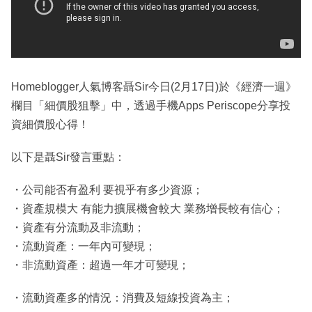
Homeblogger人氣博客聶Sir今日(2月17日)於《經濟一週》
欄目「細價股狙擊」中，透過手機Apps Periscope分享投
資細價股心得！
以下是聶Sir發言重點：
・公司能否有盈利 要視乎有多少資源；
・資產規模大 有能力擴展機會較大 業務增長較有信心；
・資產有分流動及非流動；
・流動資產：一年內可變現；
・非流動資產：超過一年才可變現；
・流動資產多的情況：消費及短線投資為主；