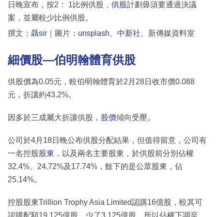
日晚宣布，按2： 1比例供股，
供股
計劃毋須要通過決議
案，並屬較少比例供股。
撰文：
聶sir
｜圖片：
unsplash
、
中新社
、新傳媒資料室
細價股—伯明翰體育供股
供股價為0.05元，較伯明翰體育於2月28日收市價0.088
元，折讓約43.2%。
因多於三成屬大折讓供股，
股價
傾向受壓。
公司於4月18日晚公布供股分配結果，但值得留意，公司有
一名控股
股東
，以及兩名主要股東，於供股前分別佔權
32.4%、24.72%及17.74%，餘下的是公眾股東，佔
25.14%。
控股股東Trillion Trophy Asia Limited認購16億股，較其可
認購配額19.125億股，少了3.125億股，所以佔權下調至