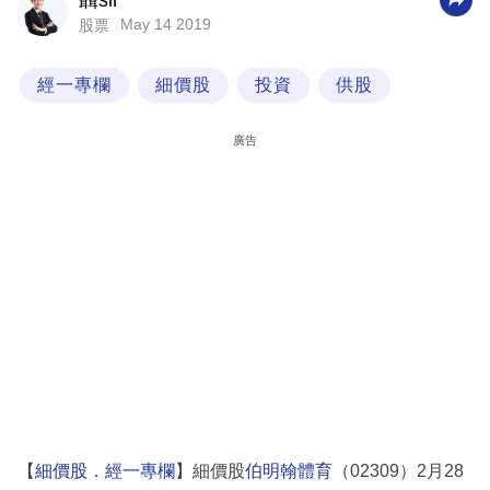
聶sir
May 14 2019
股票
科
技
經一專欄
細價股
投資
供股
職
場
廣告
生
活
時
事
專
欄
訂
閱
專
【
細價股
．
經一專欄
】細價股
伯明翰體育
（02309）2月28
區