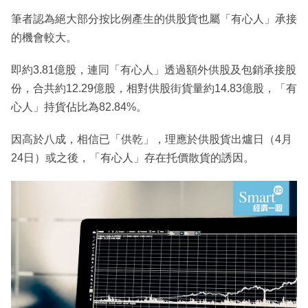
筆者認為絕大部分按比例產生的供股貨也屬「有心人」承接
的機會較大。
即約3.81億股，連同「有心人」透過額外供股及包銷承接股
份，合共約12.29億股，相對供股街貨量約14.83億股，「有
心人」持貨佔比為82.84%。
因高於八成，相信已「供乾」，理應於供股貨出爐日（4月
24日）或之後，「有心人」存在托價散貨的誘因。