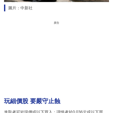
圖片：中新社
廣告
玩
細價股 要
嚴守止蝕
進取者可於現價或以下買入；謹慎者於0.036元或以下買