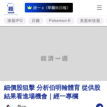
即
經一 x《華爾街日報》
時
財
港股IPO
日圓
Pokemon卡
美股科技股
經
專
題
投
資
樓
市
理
細價股狙擊 分析伯明翰體育 從供股
財
結果看進場機會｜經一專欄
商
業