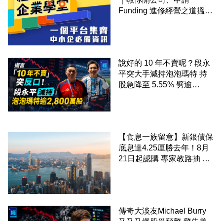
Funding 進修經營之道搵大
錢！
說好的 10 年不賣呢？段永
平突大手減持泡泡瑪特 持
股急降至 5.55% 劈逾
2,800 萬股 4月才入局 上月
剛向網民派定心丸
【食息一族留意】新銀債保
底息達4.25厘勝去年！8月
21日起認購 專家教路抽 20
至 30 手 鎖定三年高息
傳奇大淡友Michael Burry