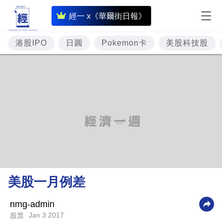
即
經一 x《華爾街日報》
時
財
港股IPO
日圓
Pokemon卡
美股科技股
經
專
題
投
資
樓
市
理
美股一月例差
財
商
nmg-admin
Jan 3 2017
股票
業