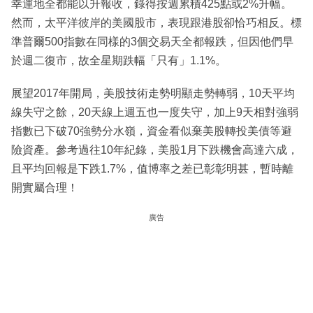
幸運地全都能以升報收，錄得按週累積425點或2%升幅。
然而，太平洋彼岸的美國股市，表現跟港股卻恰巧相反。標
準普爾500指數在同樣的3個交易天全都報跌，但因他們早
於週二復市，故全星期跌幅「只有」1.1%。
展望2017年開局，美股技術走勢明顯走勢轉弱，10天平均
線失守之餘，20天線上週五也一度失守，加上9天相對強弱
指數已下破70強勢分水嶺，資金看似棄美股轉投美債等避
險資產。參考過往10年紀錄，美股1月下跌機會高達六成，
且平均回報是下跌1.7%，值博率之差已彰彰明甚，暫時離
開實屬合理！
廣告