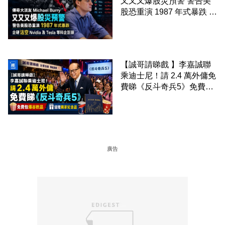
又又又爆股災預警 警告美
股恐重演 1987 年式暴跌 企
硬沽空 Nvidia 及 Tesla 等
科企巨頭
【誠哥請睇戲 】李嘉誠聯
乘迪士尼！請 2.4 萬外傭免
費睇《反斗奇兵5》免費包
爆谷飲品 送埋獨家紀念品
廣告