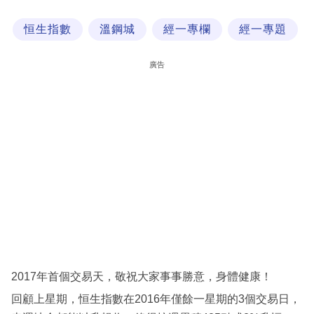
科
恒生指數
溫鋼城
經一專欄
經一專題
技
職
廣告
場
生
活
時
事
專
欄
訂
閱
2017年首個交易天，敬祝大家事事勝意，身體健康！
專
回顧上星期，恒生指數在2016年僅餘一星期的3個交易日，
區