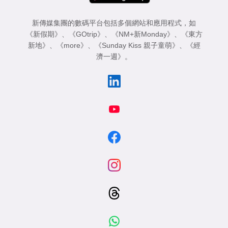
新傳媒集團的數碼平台包括多個網站和應用程式，如
《新假期》
、
《GOtrip》
、
《NM+新Monday》
、
《東方
新地》
、
《more》
、
《Sunday Kiss 親子童萌》
、
《經
濟一週》
。