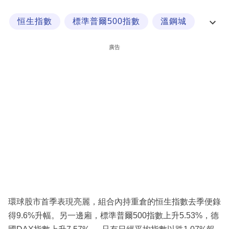
科
恒生指數
標準普爾500指數
溫鋼城
技
經一專欄
職
廣告
場
生
活
時
事
專
欄
訂
閱
環球股市首季表現亮麗，組合內持重倉的恒生指數去季便錄
專
得9.6%升幅。另一邊廂，標準普爾500指數上升5.53%，德
區