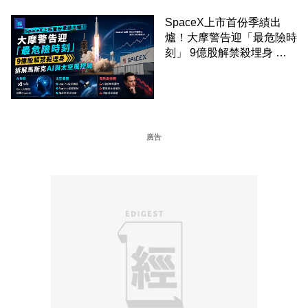
SpaceX上市首份季績出
爐！大摩警告迎「最危險時
刻」 9億股解禁殺埋身 拆
解馬斯克AI與太空風控局
廣告