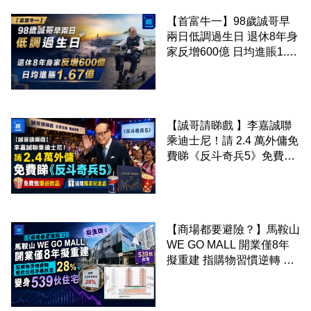
【首富牛一】98歲誠哥早
兩日低調過生日 退休8年身
家反增600億 日均進賬1.67
億
【誠哥請睇戲 】李嘉誠聯
乘迪士尼！請 2.4 萬外傭免
費睇《反斗奇兵5》免費包
爆谷飲品 送埋獨家紀念品
【商場都要避險？】馬鞍山
WE GO MALL 開業僅8年
擬重建 指購物習慣逆轉 餐
飲出租率暴跌至 28% 變身
539伙住宅