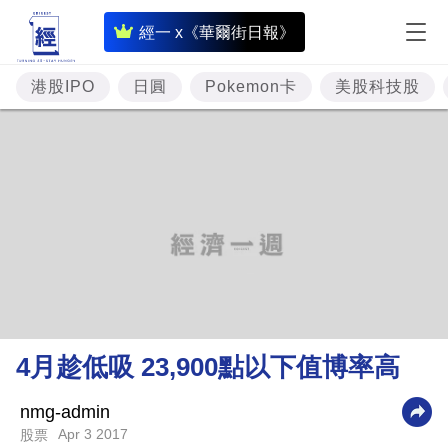
即
經一 x《華爾街日報》
時
財
港股IPO
日圓
Pokemon卡
美股科技股
經
專
題
投
資
樓
市
理
4月趁低吸 23,900點以下值博率高
財
商
nmg-admin
Apr 3 2017
股票
業