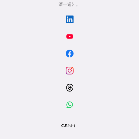
濟一週》
。