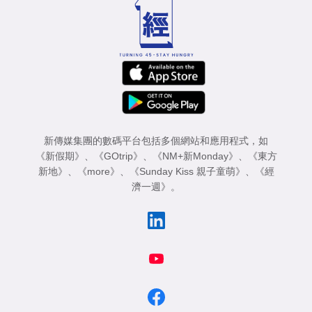
新傳媒集團的數碼平台包括多個網站和應用程式，如
《新假期》
、
《GOtrip》
、
《NM+新Monday》
、
《東方
新地》
、
《more》
、
《Sunday Kiss 親子童萌》
、
《經
濟一週》
。