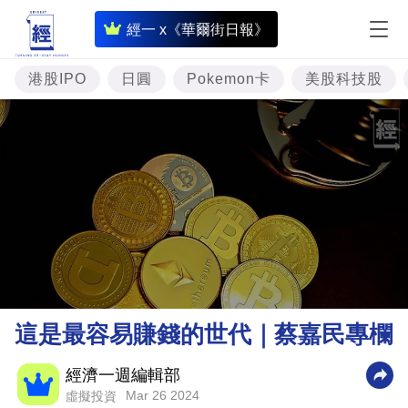
即
經一 x《華爾街日報》
時
財
港股IPO
日圓
Pokemon卡
美股科技股
經
專
題
投
資
樓
市
理
這是最容易賺錢的世代｜蔡嘉民專欄
財
商
經濟一週編輯部
Mar 26 2024
虛擬投資
業