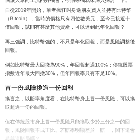
個讓大眾向上流的好機會，今期專欄就來深入探討一下。
自從2019年開始，筆者瘋狂叫身邊朋友買入並持有比特幣
（Bitcoin），當時的價格只有四位數美元，至今已接近十
倍回報，試問有甚麼其他資產，可以達到此年化回報？
再三強調，比特幣強的，不只是年化回報，而是風險調整後
回報。
例如比特幣最大回撤為90%，年回報超過100%；傳統股票
指數近年最大回撤30%，但年回報率只有不足10%。
冒一份風險換逾一份回報
換言之，以賠率角度看，在比特幣身上冒一份風險，可以換
取超過一份的回報。
但在傳統股市身上冒一份風險只能換取少於三分之一的回
報，風險回報不成正比。若賠率明顯差於一賠一，閣下還會
參與這賭局嗎？