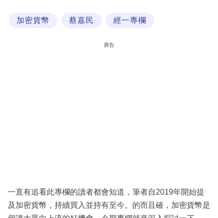
科
加密貨幣
蔡嘉民
經一專欄
技
職
廣告
場
生
活
時
事
專
欄
訂
閱
一直有追看此專欄的讀者都會知道，筆者自2019年開始提
專
及加密貨幣，持續買入並持有至今。的而且確，加密貨幣是
區