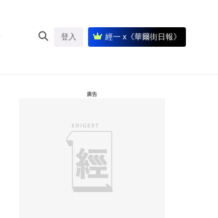
登入
經一 x《華爾街日報》
廣告