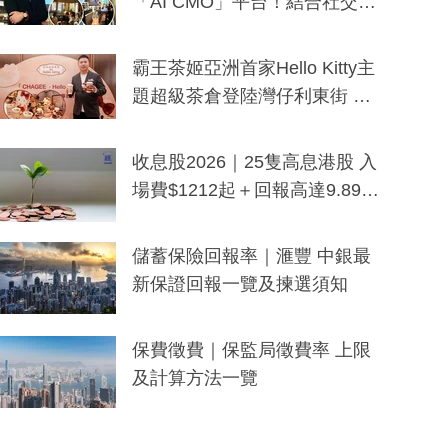
「AI CMO」平台！結合社交聆
聽與廣東話大模型 助中小企數
分鐘生成「貼地」宣傳短片
霸王茶姬亞洲首家Hello Kitty主
題超級茶倉登陸灣仔利東街 推
出首創「伯爵紅茶色」Hello Kitt
y及香港限定特調系列
收息股2026｜25隻高息港股 入
場費$1212起＋回報高達9.89
厘！持續更新
儲蓄保險回報率｜滙豐 中銀最
新保證回報一覽及揀選須知
保費徵費｜保監局徵費率 上限
及計算方法一覽