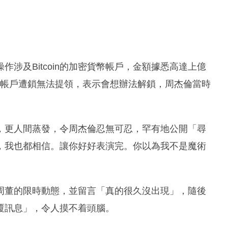
涉及Bitcoin的加密貨幣帳戶，金額據悉高達上億
聲稱帳戶遭鎖無法提領，表示會想辦法解鎖，周杰倫當時
，更人間蒸發，令周杰倫忍無可忍，罕有地公開「尋
，我也都相信。讓你好好表演完。你以為我不是魔術
周董的限時動態，並留言「真的很久沒出現」，隨後
覆訊息」，令人摸不着頭腦。