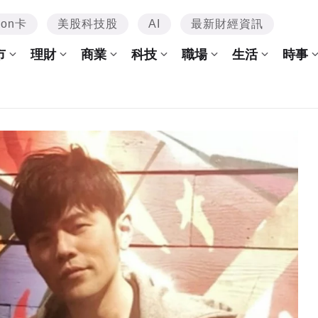
mon卡
美股科技股
AI
最新財經資訊
市
理財
商業
科技
職場
生活
時事