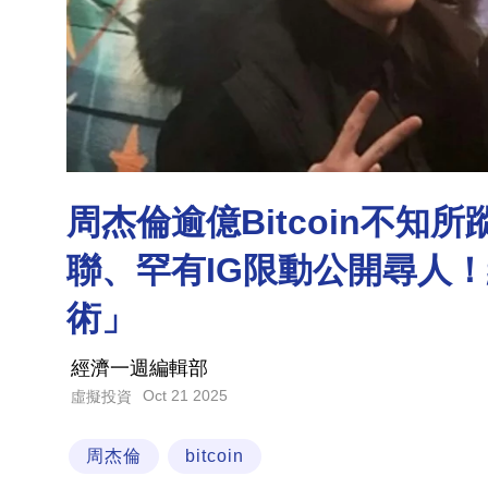
周杰倫逾億Bitcoin不
聯、罕有IG限動公開尋人
術」
經濟一週編輯部
Oct 21 2025
虛擬投資
周杰倫
bitcoin