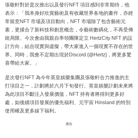
張敬軒對於是次推出以及發行NFT 項目感到非常期待，他
表示：「我本身好欣賞藝術及有收藏世界各地的畫作，亦經
常留意NFT 市場及項目動向，NFT 市場除了包含藝術元
素，更揉合了新科技和創意概念，令藝術數碼化，不再受傳
統局限。今次會由我親自率領團隊定立 HertzCity NFT 的設
計方向，結合現實與虛擬，帶大家進入一個現實不存在的世
界。同時，我會不定期出現於Discord {@Hertz}，將更多驚
喜帶給大家。」
是次發行NFT 為今年英皇娛樂集團及張敬軒合力推進的主
打項目之一，計劃將於六月下旬發行。英皇娛樂計劃未來將
為此項目不斷注入發展價值，NFT 持有者將得到更多好
處，如後續項目發展的優先福利、元宇宙 Hinsland 的特別
使用權及更多線下福利。
廣告