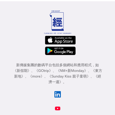
新傳媒集團的數碼平台包括多個網站和應用程式，如
《新假期》
、
《GOtrip》
、
《NM+新Monday》
、
《東方
新地》
、
《more》
、
《Sunday Kiss 親子童萌》
、
《經
濟一週》
。