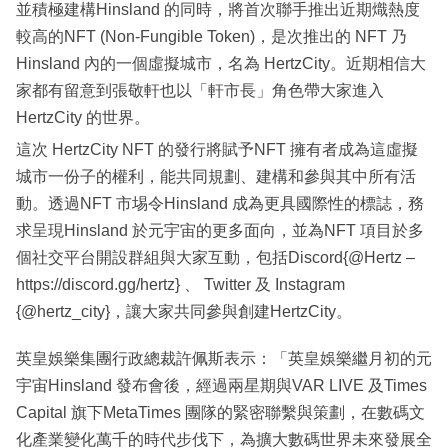
並積極建構Hinsland 的同時，將首次聯手推出近期熾熱度
較高的NFT (Non-Fungible Token)，是次推出的 NFT 乃
Hinsland 內的一個虛擬城市，名為 HertzCity。近期相信大
家都有留意到張敬軒也以「軒市長」角色帶大家進入
HertzCity 的世界。
這次 HertzCity NFT 的發行將賦予NFT 擁有者成為這虛擬
城市一份子的權利，能共同規劃、建構和參與其中所有活
動。透過NFT 市埸令Hinsland 成為更具國際性的標誌，務
求呈現Hinsland 於元宇宙的更多面向，並為NFT 項目於多
個社交平台開設群組與大家互動，包括Discord{@Hertz –
https://discord.gg/hertz} 、 Twitter 及 Instagram
{@hertz_city}，讓大家共同參與創建HertzCity。
英皇娛樂集團行政總裁許佩斯表示：「英皇娛樂繼月初的元
宇宙Hinsland 發布會後，經過兩星期與VAR LIVE 及Times
Capital 旗下MetaTimes 團隊的緊密聯繫與策劃，在數碼文
化產業變化萬千的時代步伐下，為擴大數碼世界未來發展全