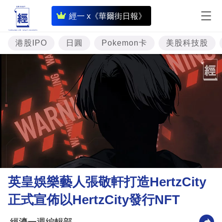
即
經一 x《華爾街日報》
時
財
港股IPO
日圓
Pokemon卡
美股科技股
經
專
題
投
資
樓
市
理
英皇娛樂藝人張敬軒打造HertzCity
財
正式宣佈以HertzCity發行NFT
商
業