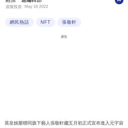
經濟一週編輯部
May 16 2022
虛擬投資
科
技
網民熱話
NFT
張敬軒
職
場
廣告
生
活
時
事
專
欄
訂
閱
專
英皇娛樂聯同旗下藝人張敬軒繼五月初正式宣布進入元宇宙
區