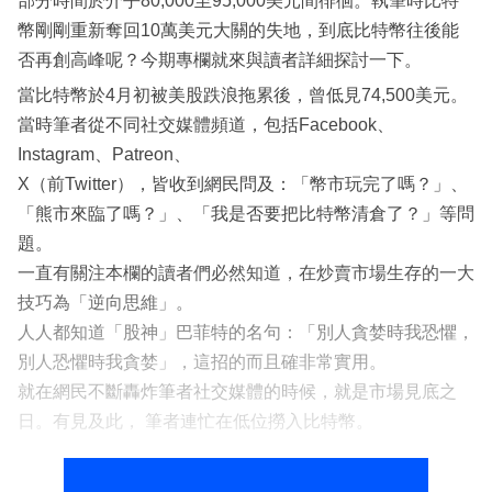
部分時間於介乎80,000至95,000美元間徘徊。執筆時比特
幣剛剛重新奪回10萬美元大關的失地，到底比特幣往後能
否再創高峰呢？今期專欄就來與讀者詳細探討一下。
當比特幣於4月初被美股跌浪拖累後，曾低見74,500美元。
當時筆者從不同社交媒體頻道，包括Facebook、
Instagram、Patreon、
X（前Twitter），皆收到網民問及：「幣市玩完了嗎？」、
「熊市來臨了嗎？」、「我是否要把比特幣清倉了？」等問
題。
一直有關注本欄的讀者們必然知道，在炒賣市場生存的一大
技巧為「逆向思維」。
人人都知道「股神」巴菲特的名句：「別人貪婪時我恐懼，
別人恐懼時我貪婪」，這招的而且確非常實用。
就在網民不斷轟炸筆者社交媒體的時候，就是市場見底之
日。有見及此， 筆者連忙在低位撈入比特幣。