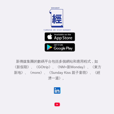
新傳媒集團的數碼平台包括多個網站和應用程式，如
《新假期》
、
《GOtrip》
、
《NM+新Monday》
、
《東方
新地》
、
《more》
、
《Sunday Kiss 親子童萌》
、
《經
濟一週》
。