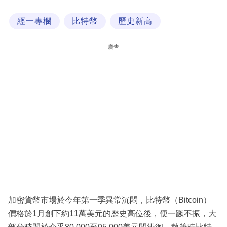
科
經一專欄
比特幣
歷史新高
技
職
廣告
場
生
活
時
事
專
欄
訂
閱
加密貨幣市場於今年第一季異常沉悶，比特幣（Bitcoin）
專
價格於1月創下約11萬美元的歷史高位後，便一蹶不振，大
區