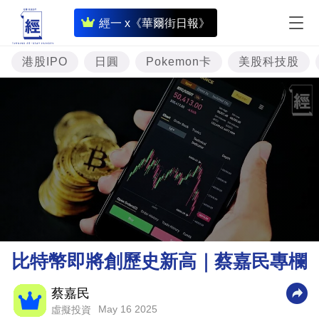
即
經一 x《華爾街日報》
時
財
港股IPO
日圓
Pokemon卡
美股科技股
經
專
題
投
資
樓
市
理
比特幣即將創歷史新高｜蔡嘉民專欄
財
商
蔡嘉民
May 16 2025
虛擬投資
業