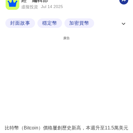
經一編輯部
Jul 14 2025
虛擬投資
科
技
封面故事
穩定幣
加密貨幣
職
穩定幣新手村Ready!
場
廣告
生
活
時
事
專
欄
訂
閱
專
比特幣（Bitcoin）價格屢創歷史新高，本週升至11.5萬美元
區