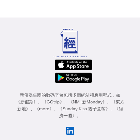
新傳媒集團的數碼平台包括多個網站和應用程式，如
《新假期》
、
《GOtrip》
、
《NM+新Monday》
、
《東方
新地》
、
《more》
、
《Sunday Kiss 親子童萌》
、
《經
濟一週》
。