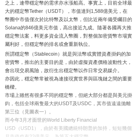
之上，連帶穩定幣的需求亦水漲船高。事實上，目前全球最
大的穩定幣Tether（USDT），市值達到1,588億美元，在
幣圈中市值僅次於比特幣及以太幣，但比近兩年備受矚目的
Solana的846億美元市值，高出接近九成。隨著各國再大推
穩定幣法案，料更多資金流入幣圈，對整個加密貨幣市場實
屬利好，但穩定幣的排名或會重新執位。
所謂穩定幣（Stablecoin）就是與法幣或實體資產掛鈎的加
密貨幣，推出的主要目的是，由於虛擬資產價格波動性大，
會出現交易風險，故衍生出穩定幣以作日常交易媒介。
亦因此，穩定幣常被視為連接現實世界與區塊鏈之間的重要
橋樑。
市場上雖然有很多不同的穩定幣，但絕大部分都是與美元掛
鈎，包括全球兩隻最大的USDT及USDC，其市值遠遠拋離
第三位（見圖表一）。
而今年3月才面世的World Liberty Financial
USD（USD1），由於有美國總統特朗普的加持，短短幾個
月市值也有22億美元，為第五大穩定幣。