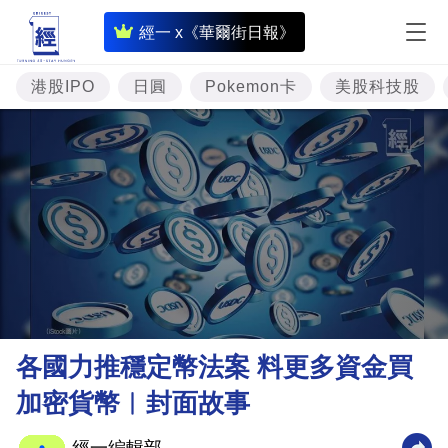
即
經一 x《華爾街日報》
時
財
港股IPO
日圓
Pokemon卡
美股科技股
經
專
題
投
資
樓
市
理
各國力推穩定幣法案 料更多資金買
財
加密貨幣︳封面故事
商
業