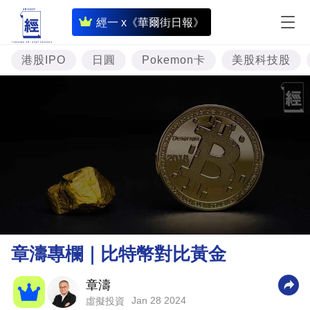
即
經一 x《華爾街日報》
時
財
港股IPO
日圓
Pokemon卡
美股科技股
經
專
題
投
資
樓
市
理
章濤專欄｜比特幣對比黃金
財
商
章濤
Jan 28 2024
虛擬投資
業