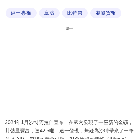
科
經一專欄
章濤
比特幣
虛擬貨幣
技
職
廣告
場
生
活
時
事
專
欄
訂
閱
2024年1月沙特阿拉伯宣布，在國內發現了一座新的金礦，
專
其儲量豐富，達42.5噸。這一發現，無疑為沙特帶來了一筆
區