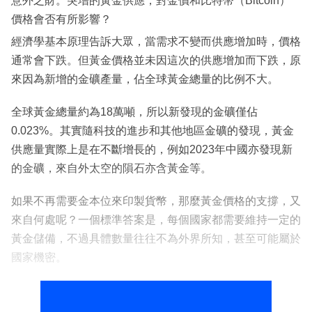
意外之財。突增的黃金供應，對金價和比特幣（Bitcoin）
價格會否有所影響？
經濟學基本原理告訴大眾，當需求不變而供應增加時，價格
通常會下跌。但黃金價格並未因這次的供應增加而下跌，原
來因為新增的金礦產量，佔全球黃金總量的比例不大。
全球黃金總量約為18萬噸，所以新發現的金礦僅佔
0.023%。其實隨科技的進步和其他地區金礦的發現，黃金
供應量實際上是在不斷增長的，例如2023年中國亦發現新
的金礦，來自外太空的隕石亦含黃金等。
如果不再需要金本位來印製貨幣，那麼黃金價格的支撐，又
來自何處呢？一個標準答案是，每個國家都需要維持一定的
黃金儲備，不過具體數量往往不為外界所知，甚至可能屬於
國家機密。