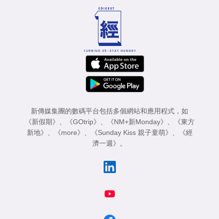
新傳媒集團的數碼平台包括多個網站和應用程式，如
《新假期》
、
《GOtrip》
、
《NM+新Monday》
、
《東方
新地》
、
《more》
、
《Sunday Kiss 親子童萌》
、
《經
濟一週》
。