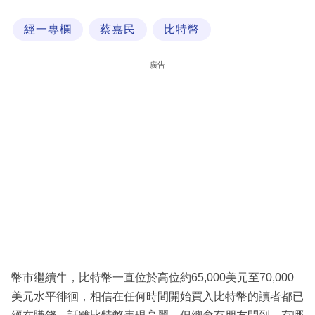
科
經一專欄
蔡嘉民
比特幣
技
職
廣告
場
生
活
時
事
專
欄
訂
閱
幣市繼續牛，比特幣一直位於高位約65,000美元至70,000
專
美元水平徘徊，相信在任何時間開始買入比特幣的讀者都已
區