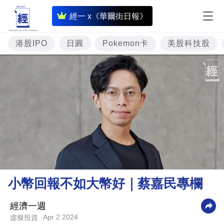
即
經一 x《華爾街日報》
時
財
港股IPO
日圓
Pokemon卡
美股科技股
經
專
題
投
資
樓
市
理
小幣回報不如大幣好｜蔡嘉民專欄
財
商
經濟一週
Apr 2 2024
虛擬投資
業