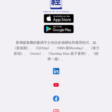
新傳媒集團的數碼平台包括多個網站和應用程式，如
《新假期》
、
《GOtrip》
、
《NM+新Monday》
、
《東方
新地》
、
《more》
、
《Sunday Kiss 親子童萌》
、
《經
濟一週》
。