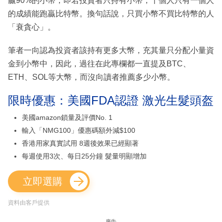
贏90%的小幣，即若投資者只持有小幣，十個人只有一個人
的成績能跑贏比特幣。換句話說，只買小幣不買比特幣的人
「衰貪心」。
筆者一向認為投資者該持有更多大幣，充其量只分配小量資
金到小幣中，因此，過往在此專欄都一直提及BTC、
ETH、SOL等大幣，而沒向讀者推薦多少小幣。
限時優惠：美國FDA認證 激光生髮頭盔
美國amazon鎖量及評價No. 1
輸入「NMG100」優惠碼額外減$100
香港用家真實試用 8週後效果已經顯著
每週使用3次、每日25分鐘 髮量明顯增加
立即選購
資料由客戶提供
廣告